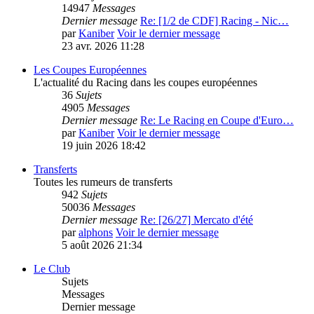
14947
Messages
Dernier message
Re: [1/2 de CDF] Racing - Nic…
par
Kaniber
Voir le dernier message
23 avr. 2026 11:28
Les Coupes Européennes
L'actualité du Racing dans les coupes européennes
36
Sujets
4905
Messages
Dernier message
Re: Le Racing en Coupe d'Euro…
par
Kaniber
Voir le dernier message
19 juin 2026 18:42
Transferts
Toutes les rumeurs de transferts
942
Sujets
50036
Messages
Dernier message
Re: [26/27] Mercato d'été
par
alphons
Voir le dernier message
5 août 2026 21:34
Le Club
Sujets
Messages
Dernier message