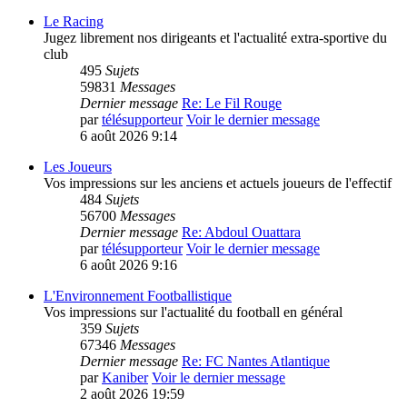
Le Racing
Jugez librement nos dirigeants et l'actualité extra-sportive du
club
495
Sujets
59831
Messages
Dernier message
Re: Le Fil Rouge
par
télésupporteur
Voir le dernier message
6 août 2026 9:14
Les Joueurs
Vos impressions sur les anciens et actuels joueurs de l'effectif
484
Sujets
56700
Messages
Dernier message
Re: Abdoul Ouattara
par
télésupporteur
Voir le dernier message
6 août 2026 9:16
L'Environnement Footballistique
Vos impressions sur l'actualité du football en général
359
Sujets
67346
Messages
Dernier message
Re: FC Nantes Atlantique
par
Kaniber
Voir le dernier message
2 août 2026 19:59