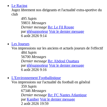
Le Racing
Jugez librement nos dirigeants et l'actualité extra-sportive du
club
495
Sujets
59831
Messages
Dernier message
Re: Le Fil Rouge
par
télésupporteur
Voir le dernier message
6 août 2026 9:14
Les Joueurs
Vos impressions sur les anciens et actuels joueurs de l'effectif
484
Sujets
56700
Messages
Dernier message
Re: Abdoul Ouattara
par
télésupporteur
Voir le dernier message
6 août 2026 9:16
L'Environnement Footballistique
Vos impressions sur l'actualité du football en général
359
Sujets
67346
Messages
Dernier message
Re: FC Nantes Atlantique
par
Kaniber
Voir le dernier message
2 août 2026 19:59