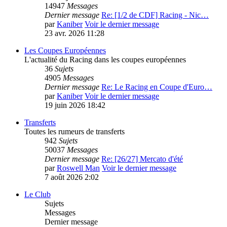
14947
Messages
Dernier message
Re: [1/2 de CDF] Racing - Nic…
par
Kaniber
Voir le dernier message
23 avr. 2026 11:28
Les Coupes Européennes
L'actualité du Racing dans les coupes européennes
36
Sujets
4905
Messages
Dernier message
Re: Le Racing en Coupe d'Euro…
par
Kaniber
Voir le dernier message
19 juin 2026 18:42
Transferts
Toutes les rumeurs de transferts
942
Sujets
50037
Messages
Dernier message
Re: [26/27] Mercato d'été
par
Roswell Man
Voir le dernier message
7 août 2026 2:02
Le Club
Sujets
Messages
Dernier message