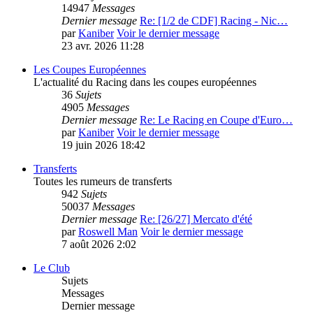
14947
Messages
Dernier message
Re: [1/2 de CDF] Racing - Nic…
par
Kaniber
Voir le dernier message
23 avr. 2026 11:28
Les Coupes Européennes
L'actualité du Racing dans les coupes européennes
36
Sujets
4905
Messages
Dernier message
Re: Le Racing en Coupe d'Euro…
par
Kaniber
Voir le dernier message
19 juin 2026 18:42
Transferts
Toutes les rumeurs de transferts
942
Sujets
50037
Messages
Dernier message
Re: [26/27] Mercato d'été
par
Roswell Man
Voir le dernier message
7 août 2026 2:02
Le Club
Sujets
Messages
Dernier message