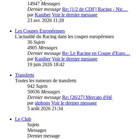
14947
Messages
Dernier message
Re: [1/2 de CDF] Racing - Nic…
par
Kaniber
Voir le dernier message
23 avr. 2026 11:28
Les Coupes Européennes
L'actualité du Racing dans les coupes européennes
36
Sujets
4905
Messages
Dernier message
Re: Le Racing en Coupe d'Euro…
par
Kaniber
Voir le dernier message
19 juin 2026 18:42
Transferts
Toutes les rumeurs de transferts
942
Sujets
50036
Messages
Dernier message
Re: [26/27] Mercato d'été
par
alphons
Voir le dernier message
5 août 2026 21:34
Le Club
Sujets
Messages
Dernier message