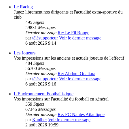
Le Racing
Jugez librement nos dirigeants et l'actualité extra-sportive du
club
495
Sujets
59831
Messages
Dernier message
Re: Le Fil Rouge
par
télésupporteur
Voir le dernier message
6 août 2026 9:14
Les Joueurs
Vos impressions sur les anciens et actuels joueurs de l'effectif
484
Sujets
56700
Messages
Dernier message
Re: Abdoul Ouattara
par
télésupporteur
Voir le dernier message
6 août 2026 9:16
L'Environnement Footballistique
Vos impressions sur l'actualité du football en général
359
Sujets
67346
Messages
Dernier message
Re: FC Nantes Atlantique
par
Kaniber
Voir le dernier message
2 août 2026 19:59