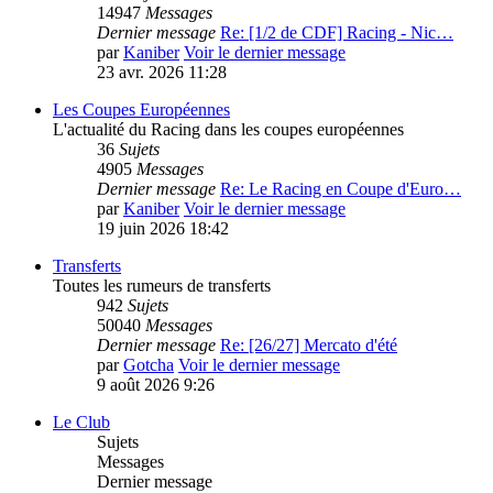
14947
Messages
Dernier message
Re: [1/2 de CDF] Racing - Nic…
par
Kaniber
Voir le dernier message
23 avr. 2026 11:28
Les Coupes Européennes
L'actualité du Racing dans les coupes européennes
36
Sujets
4905
Messages
Dernier message
Re: Le Racing en Coupe d'Euro…
par
Kaniber
Voir le dernier message
19 juin 2026 18:42
Transferts
Toutes les rumeurs de transferts
942
Sujets
50040
Messages
Dernier message
Re: [26/27] Mercato d'été
par
Gotcha
Voir le dernier message
9 août 2026 9:26
Le Club
Sujets
Messages
Dernier message