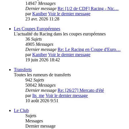
14947
Messages
Dernier message
Re: [1/2 de CDF] Racing - Nic…
par
Kaniber
Voir le dernier message
23 avr. 2026 11:28
Les Coupes Européennes
L'actualité du Racing dans les coupes européennes
36
Sujets
4905
Messages
Dernier message
Re: Le Racing en Coupe d'Euro…
par
Kaniber
Voir le dernier message
19 juin 2026 18:42
Transferts
Toutes les rumeurs de transferts
942
Sujets
50042
Messages
Dernier message
Re: [26/27] Mercato d'été
par
Its_me
Voir le dernier message
10 août 2026 9:51
Le Club
Sujets
Messages
Dernier message