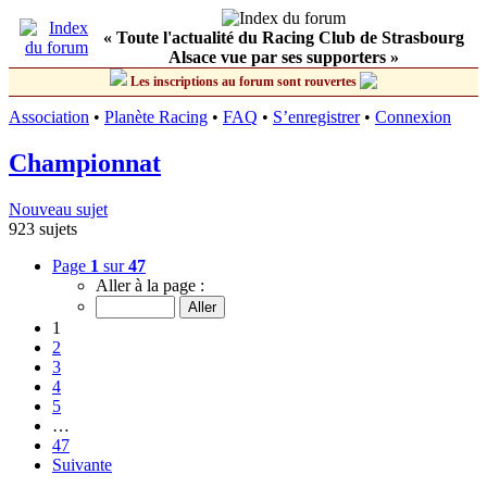
« Toute l'actualité du Racing Club de Strasbourg
Alsace vue par ses supporters »
Les inscriptions au forum sont rouvertes
Association
•
Planète Racing
•
FAQ
•
S’enregistrer
•
Connexion
Championnat
Nouveau sujet
923 sujets
Page
1
sur
47
Aller à la page :
1
2
3
4
5
…
47
Suivante