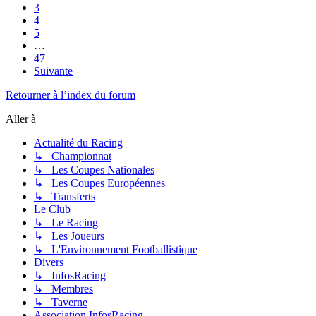
3
4
5
…
47
Suivante
Retourner à l’index du forum
Aller à
Actualité du Racing
↳ Championnat
↳ Les Coupes Nationales
↳ Les Coupes Européennes
↳ Transferts
Le Club
↳ Le Racing
↳ Les Joueurs
↳ L'Environnement Footballistique
Divers
↳ InfosRacing
↳ Membres
↳ Taverne
Association InfosRacing