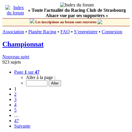
« Toute l'actualité du Racing Club de Strasbourg
Alsace vue par ses supporters »
Les inscriptions au forum sont rouvertes
Association
•
Planète Racing
•
FAQ
•
S’enregistrer
•
Connexion
Championnat
Nouveau sujet
923 sujets
Page
1
sur
47
Aller à la page :
1
2
3
4
5
…
47
Suivante