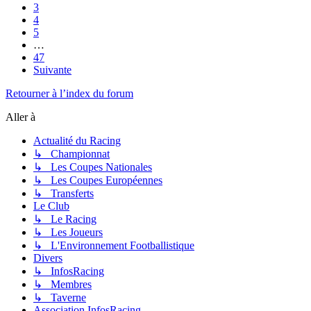
3
4
5
…
47
Suivante
Retourner à l’index du forum
Aller à
Actualité du Racing
↳ Championnat
↳ Les Coupes Nationales
↳ Les Coupes Européennes
↳ Transferts
Le Club
↳ Le Racing
↳ Les Joueurs
↳ L'Environnement Footballistique
Divers
↳ InfosRacing
↳ Membres
↳ Taverne
Association InfosRacing