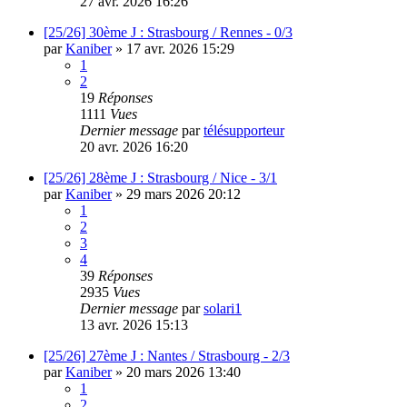
27 avr. 2026 16:26
[25/26] 30ème J : Strasbourg / Rennes - 0/3
par
Kaniber
»
17 avr. 2026 15:29
1
2
19
Réponses
1111
Vues
Dernier message
par
télésupporteur
20 avr. 2026 16:20
[25/26] 28ème J : Strasbourg / Nice - 3/1
par
Kaniber
»
29 mars 2026 20:12
1
2
3
4
39
Réponses
2935
Vues
Dernier message
par
solari1
13 avr. 2026 15:13
[25/26] 27ème J : Nantes / Strasbourg - 2/3
par
Kaniber
»
20 mars 2026 13:40
1
2