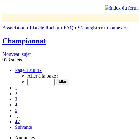
Association
•
Planète Racing
•
FAQ
•
S’enregistrer
•
Connexion
Championnat
Nouveau sujet
923 sujets
Page
1
sur
47
Aller à la page :
1
2
3
4
5
…
47
Suivante
Annonces