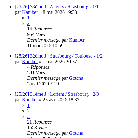
[25/26] 33ème J : Angers / Strasbourg - 1/1
par
Kaniber
»
8 mai 2026 19:33
1
2
14
Réponses
954
Vues
Dernier message
par
Kaniber
11 mai 2026 10:59
[25/26] 32ème J : Strasbourg / Toulouse - 1/2
par
Kaniber
»
1 mai 2026 20:37
4
Réponses
591
Vues
Dernier message
par
Gotcha
5 mai 2026 7:19
[25/26] 31ème J : Lorient / Strasbourg - 2/3
par
Kaniber
»
23 avr. 2026 18:37
1
2
3
21
Réponses
1553
Vues
Dernier message
par
Gotcha