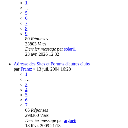
1
…
5
6
7
8
9
89
Réponses
33803
Vues
Dernier message
par
solari1
23 avr. 2026 12:32
Adresse des Sites et Forums d'autres clubs
par
Frantz
»
13 juil. 2004 16:28
1
…
3
4
5
6
7
65
Réponses
298360
Vues
Dernier message
par
argueti
18 févr. 2009 21:18