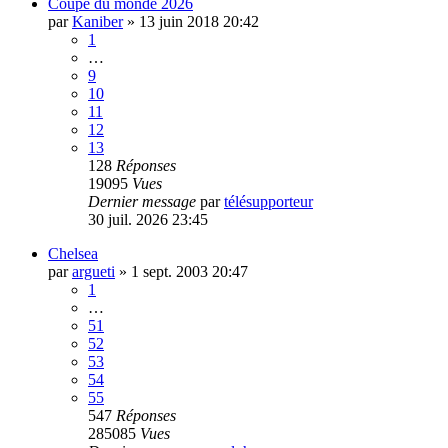
Coupe du monde 2026
par
Kaniber
»
13 juin 2018 20:42
1
…
9
10
11
12
13
128
Réponses
19095
Vues
Dernier message
par
télésupporteur
30 juil. 2026 23:45
Chelsea
par
argueti
»
1 sept. 2003 20:47
1
…
51
52
53
54
55
547
Réponses
285085
Vues