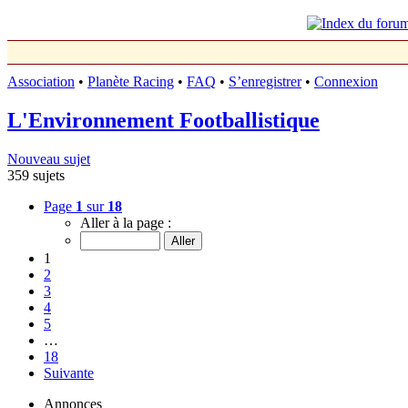
Association
•
Planète Racing
•
FAQ
•
S’enregistrer
•
Connexion
L'Environnement Footballistique
Nouveau sujet
359 sujets
Page
1
sur
18
Aller à la page :
1
2
3
4
5
…
18
Suivante
Annonces