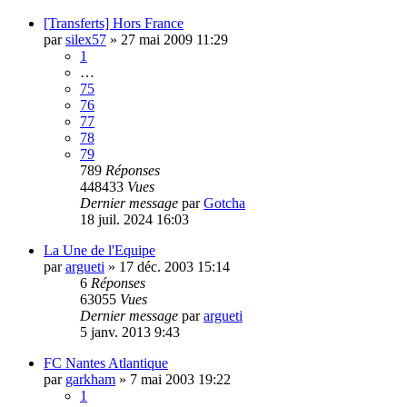
[Transferts] Hors France
par
silex57
»
27 mai 2009 11:29
1
…
75
76
77
78
79
789
Réponses
448433
Vues
Dernier message
par
Gotcha
18 juil. 2024 16:03
La Une de l'Equipe
par
argueti
»
17 déc. 2003 15:14
6
Réponses
63055
Vues
Dernier message
par
argueti
5 janv. 2013 9:43
FC Nantes Atlantique
par
garkham
»
7 mai 2003 19:22
1