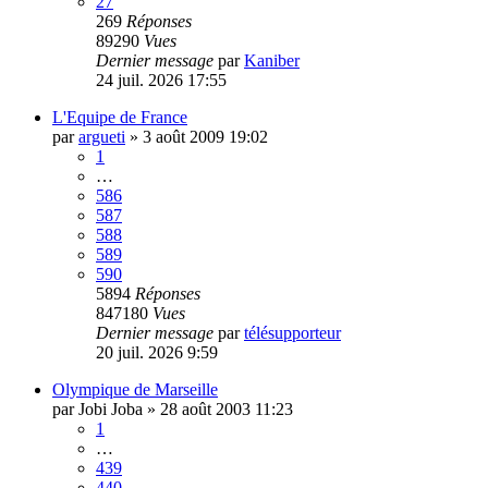
27
269
Réponses
89290
Vues
Dernier message
par
Kaniber
24 juil. 2026 17:55
L'Equipe de France
par
argueti
»
3 août 2009 19:02
1
…
586
587
588
589
590
5894
Réponses
847180
Vues
Dernier message
par
télésupporteur
20 juil. 2026 9:59
Olympique de Marseille
par
Jobi Joba
»
28 août 2003 11:23
1
…
439
440