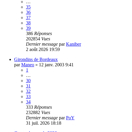
…
35
36
37
38
39
386
Réponses
202854
Vues
Dernier message
par
Kaniber
2 août 2026 19:59
Girondins de Bordeaux
par
Maneo
»
12 janv. 2003 9:41
1
…
30
31
32
33
34
333
Réponses
232882
Vues
Dernier message
par
PoY
31 juil. 2026 18:18