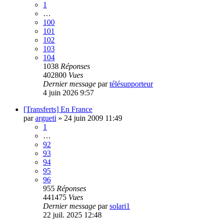
1
…
100
101
102
103
104
1038
Réponses
402800
Vues
Dernier message
par
télésupporteur
4 juin 2026 9:57
[Transferts] En France
par
argueti
»
24 juin 2009 11:49
1
…
92
93
94
95
96
955
Réponses
441475
Vues
Dernier message
par
solari1
22 juil. 2025 12:48