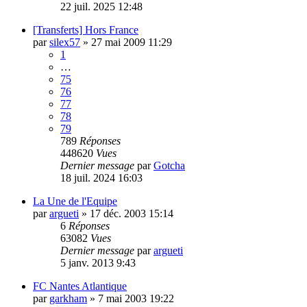
22 juil. 2025 12:48
[Transferts] Hors France
par
silex57
»
27 mai 2009 11:29
1
…
75
76
77
78
79
789
Réponses
448620
Vues
Dernier message
par
Gotcha
18 juil. 2024 16:03
La Une de l'Equipe
par
argueti
»
17 déc. 2003 15:14
6
Réponses
63082
Vues
Dernier message
par
argueti
5 janv. 2013 9:43
FC Nantes Atlantique
par
garkham
»
7 mai 2003 19:22