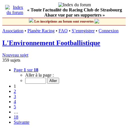
« Toute l'actualité du Racing Club de Strasbourg
Alsace vue par ses supporters »
Les inscriptions au forum sont rouvertes
Association
•
Planète Racing
•
FAQ
•
S’enregistrer
•
Connexion
L'Environnement Footballistique
Nouveau sujet
359 sujets
Page
1
sur
18
Aller à la page :
1
2
3
4
5
…
18
Suivante