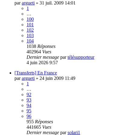
par
argueti
»
31 juil. 2009 14:01
1
…
100
101
102
103
104
1038
Réponses
402964
Vues
Dernier message
par
télésupporteur
4 juin 2026 9:57
[Transferts] En France
par
argueti
»
24 juin 2009 11:49
1
…
92
93
94
95
96
955
Réponses
441665
Vues
Dernier message
par
solari1