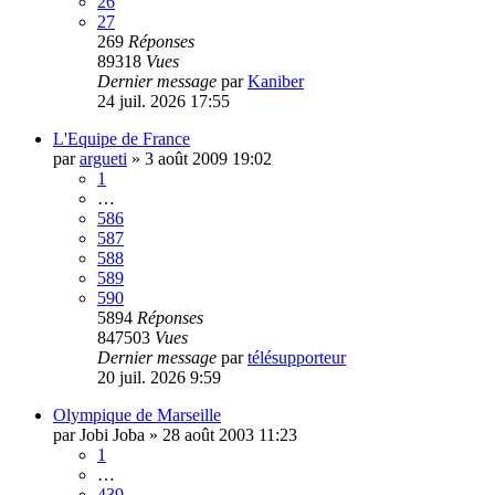
26
27
269
Réponses
89318
Vues
Dernier message
par
Kaniber
24 juil. 2026 17:55
L'Equipe de France
par
argueti
»
3 août 2009 19:02
1
…
586
587
588
589
590
5894
Réponses
847503
Vues
Dernier message
par
télésupporteur
20 juil. 2026 9:59
Olympique de Marseille
par
Jobi Joba
»
28 août 2003 11:23
1
…
439