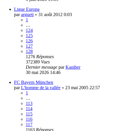
Ligue Europa
par
argueti
»
31 août 2012 0:03
1
…
124
125
126
127
128
1276
Réponses
372389
Vues
Dernier message
par
Kaniber
30 mai 2026 14:46
FC Bayern München
par
L'homme de la vallée
»
23 mai 2005 22:57
1
…
113
114
115
116
117
1163
Réponses