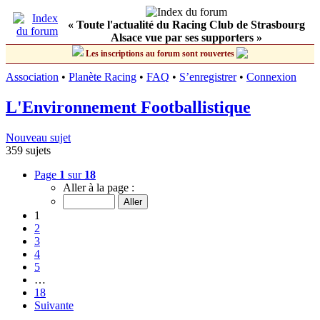
« Toute l'actualité du Racing Club de Strasbourg
Alsace vue par ses supporters »
Les inscriptions au forum sont rouvertes
Association
•
Planète Racing
•
FAQ
•
S’enregistrer
•
Connexion
L'Environnement Footballistique
Nouveau sujet
359 sujets
Page
1
sur
18
Aller à la page :
1
2
3
4
5
…
18
Suivante