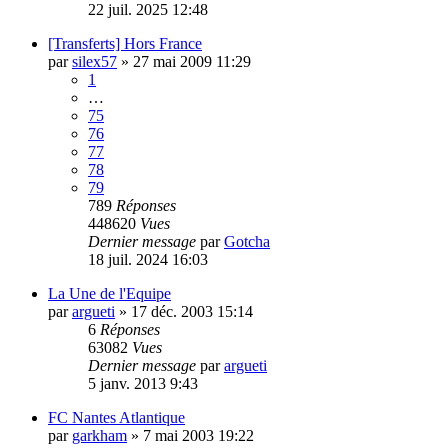
22 juil. 2025 12:48
[Transferts] Hors France
par
silex57
»
27 mai 2009 11:29
1
…
75
76
77
78
79
789
Réponses
448620
Vues
Dernier message
par
Gotcha
18 juil. 2024 16:03
La Une de l'Equipe
par
argueti
»
17 déc. 2003 15:14
6
Réponses
63082
Vues
Dernier message
par
argueti
5 janv. 2013 9:43
FC Nantes Atlantique
par
garkham
»
7 mai 2003 19:22