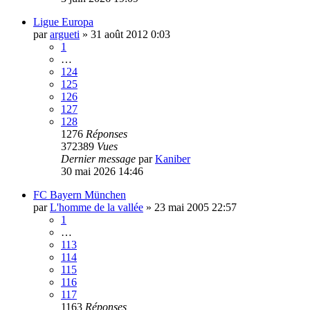
Ligue Europa
par
argueti
»
31 août 2012 0:03
1
…
124
125
126
127
128
1276
Réponses
372389
Vues
Dernier message
par
Kaniber
30 mai 2026 14:46
FC Bayern München
par
L'homme de la vallée
»
23 mai 2005 22:57
1
…
113
114
115
116
117
1163
Réponses