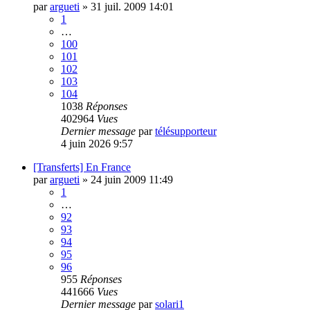
par
argueti
»
31 juil. 2009 14:01
1
…
100
101
102
103
104
1038
Réponses
402964
Vues
Dernier message
par
télésupporteur
4 juin 2026 9:57
[Transferts] En France
par
argueti
»
24 juin 2009 11:49
1
…
92
93
94
95
96
955
Réponses
441666
Vues
Dernier message
par
solari1