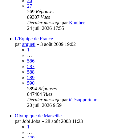
26
27
269
Réponses
89307
Vues
Dernier message
par
Kaniber
24 juil. 2026 17:55
L'Equipe de France
par
argueti
»
3 août 2009 19:02
1
…
586
587
588
589
590
5894
Réponses
847404
Vues
Dernier message
par
télésupporteur
20 juil. 2026 9:59
Olympique de Marseille
par
Jobi Joba
»
28 août 2003 11:23
1
…
439