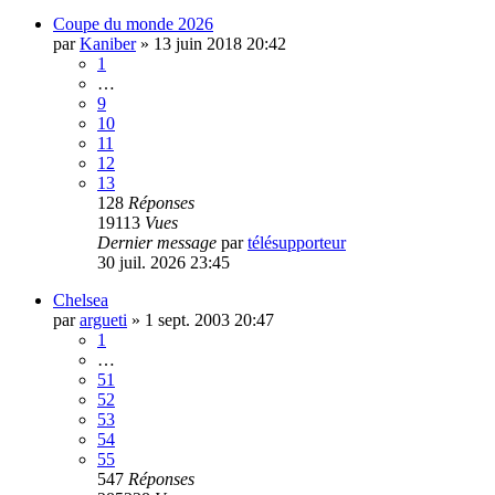
Coupe du monde 2026
par
Kaniber
»
13 juin 2018 20:42
1
…
9
10
11
12
13
128
Réponses
19113
Vues
Dernier message
par
télésupporteur
30 juil. 2026 23:45
Chelsea
par
argueti
»
1 sept. 2003 20:47
1
…
51
52
53
54
55
547
Réponses