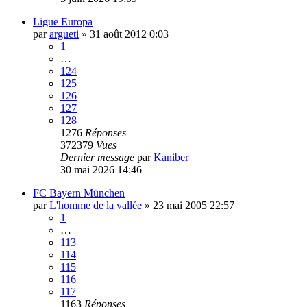
Ligue Europa
par
argueti
»
31 août 2012 0:03
1
…
124
125
126
127
128
1276
Réponses
372379
Vues
Dernier message
par
Kaniber
30 mai 2026 14:46
FC Bayern München
par
L'homme de la vallée
»
23 mai 2005 22:57
1
…
113
114
115
116
117
1163
Réponses