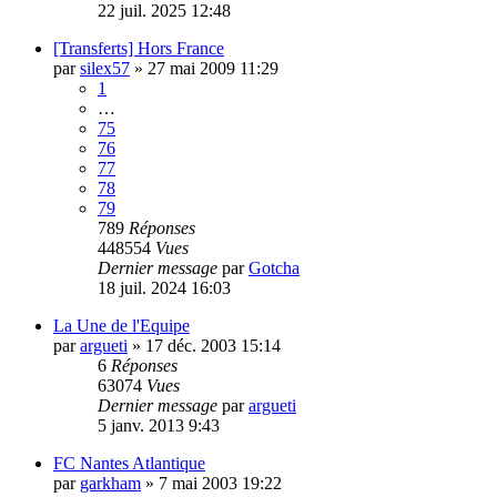
22 juil. 2025 12:48
[Transferts] Hors France
par
silex57
»
27 mai 2009 11:29
1
…
75
76
77
78
79
789
Réponses
448554
Vues
Dernier message
par
Gotcha
18 juil. 2024 16:03
La Une de l'Equipe
par
argueti
»
17 déc. 2003 15:14
6
Réponses
63074
Vues
Dernier message
par
argueti
5 janv. 2013 9:43
FC Nantes Atlantique
par
garkham
»
7 mai 2003 19:22