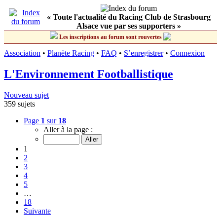
« Toute l'actualité du Racing Club de Strasbourg
Alsace vue par ses supporters »
Les inscriptions au forum sont rouvertes
Association
•
Planète Racing
•
FAQ
•
S’enregistrer
•
Connexion
L'Environnement Footballistique
Nouveau sujet
359 sujets
Page
1
sur
18
Aller à la page :
1
2
3
4
5
…
18
Suivante