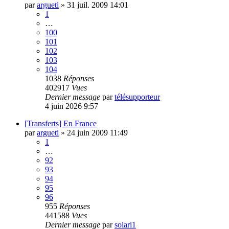
par
argueti
»
31 juil. 2009 14:01
1
…
100
101
102
103
104
1038
Réponses
402917
Vues
Dernier message
par
télésupporteur
4 juin 2026 9:57
[Transferts] En France
par
argueti
»
24 juin 2009 11:49
1
…
92
93
94
95
96
955
Réponses
441588
Vues
Dernier message
par
solari1