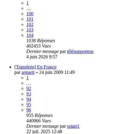
1
…
100
101
102
103
104
1038
Réponses
402453
Vues
Dernier message
par
télésupporteur
4 juin 2026 9:57
[Transferts] En France
par
argueti
»
24 juin 2009 11:49
1
…
92
93
94
95
96
955
Réponses
440966
Vues
Dernier message
par
solari1
22 juil. 2025 12:48