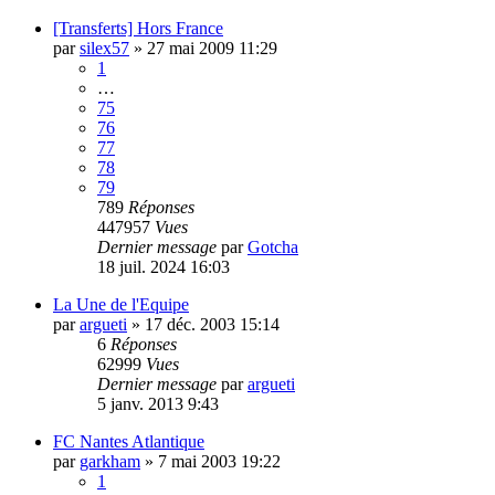
[Transferts] Hors France
par
silex57
»
27 mai 2009 11:29
1
…
75
76
77
78
79
789
Réponses
447957
Vues
Dernier message
par
Gotcha
18 juil. 2024 16:03
La Une de l'Equipe
par
argueti
»
17 déc. 2003 15:14
6
Réponses
62999
Vues
Dernier message
par
argueti
5 janv. 2013 9:43
FC Nantes Atlantique
par
garkham
»
7 mai 2003 19:22
1