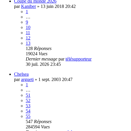
Coupe du monde 2026
par
Kaniber
»
13 juin 2018 20:42
1
…
9
10
11
12
13
128
Réponses
19024
Vues
Dernier message
par
télésupporteur
30 juil. 2026 23:45
Chelsea
par
argueti
»
1 sept. 2003 20:47
1
…
51
52
53
54
55
547
Réponses
284594
Vues