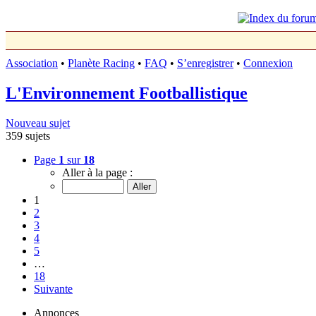
Association
•
Planète Racing
•
FAQ
•
S’enregistrer
•
Connexion
L'Environnement Footballistique
Nouveau sujet
359 sujets
Page
1
sur
18
Aller à la page :
1
2
3
4
5
…
18
Suivante
Annonces