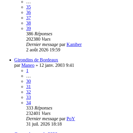
…
35
36
37
38
39
386
Réponses
202380
Vues
Dernier message
par
Kaniber
2 août 2026 19:59
Girondins de Bordeaux
par
Maneo
»
12 janv. 2003 9:41
1
…
30
31
32
33
34
333
Réponses
232401
Vues
Dernier message
par
PoY
31 juil. 2026 18:18