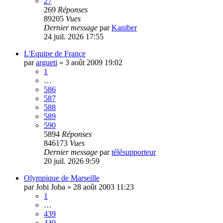
27
269
Réponses
89205
Vues
Dernier message
par
Kaniber
24 juil. 2026 17:55
L'Equipe de France
par
argueti
»
3 août 2009 19:02
1
…
586
587
588
589
590
5894
Réponses
846173
Vues
Dernier message
par
télésupporteur
20 juil. 2026 9:59
Olympique de Marseille
par
Jobi Joba
»
28 août 2003 11:23
1
…
439
440