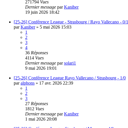
271794
Vues
Dernier message
par
Kaniber
19 juin 2026 18:42
[25-26] Conférence League - Strasbourg / Rayo Vallecano - 0/
par
Kaniber
»
5 mai 2026 15:03
1
2
3
4
36
Réponses
4114
Vues
Dernier message
par
solari1
9 mai 2026 19:01
[25-26] Conférence League Rayo Vallecano / Strasbourg - 1/0
par
alphons
»
17 avr. 2026 22:39
1
2
3
27
Réponses
1812
Vues
Dernier message
par
Kaniber
1 mai 2026 20:08