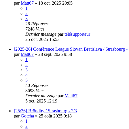
par
Matt67
»
18 oct. 2025 20:05
1
2
3
26
Réponses
7248
Vues
Dernier message
par
télésupporteur
25 oct. 2025 15:53
[2025-26] Conférence League Slovan Bratislava / Strasbourg - 
par
Matt67
»
28 sept. 2025 9:58
1
2
3
4
5
40
Réponses
8698
Vues
Dernier message
par
Matt67
5 oct. 2025 12:19
[25/26] Bröndby / Strasbourg - 2/3
par
Gotcha
»
25 août 2025 9:18
1
2