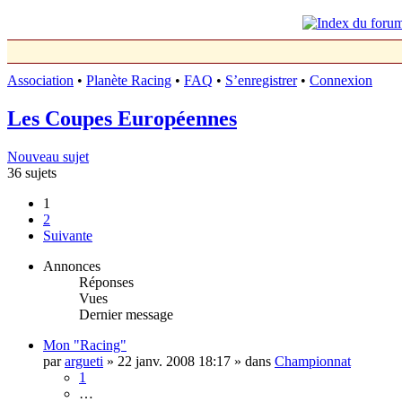
Association
•
Planète Racing
•
FAQ
•
S’enregistrer
•
Connexion
Les Coupes Européennes
Nouveau sujet
36 sujets
1
2
Suivante
Annonces
Réponses
Vues
Dernier message
Mon "Racing"
par
argueti
»
22 janv. 2008 18:17
» dans
Championnat
1
…