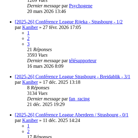
1209
Vues
Dernier message
par
Psychogene
20 mars 2026 13:46
[2025-26] Conférence League Rijeka - Strasbourg - 1/2
par
Kaniber
»
27 févr. 2026 17:05
1
2
3
21
Réponses
3593
Vues
Dernier message
par
télésupporteur
16 mars 2026 8:09
[2025-26] Conférence League Strasbourg - Breidablik - 3/1
par
Kaniber
»
17 déc. 2025 13:18
8
Réponses
3134
Vues
Dernier message
par
fan_racing
21 déc. 2025 19:29
[2025-26] Conférence League Aberdeen / Strasbourg - 0/1
par
Kaniber
»
11 déc. 2025 14:24
1
2
17
Réponses