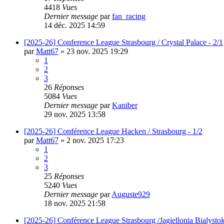
4418
Vues
Dernier message
par
fan_racing
14 déc. 2025 14:59
[2025-26] Conference League Strasbourg / Crystal Palace - 2/1
par
Matt67
»
23 nov. 2025 19:29
1
2
3
26
Réponses
5084
Vues
Dernier message
par
Kaniber
29 nov. 2025 13:58
[2025-26] Conférence League Hacken / Strasbourg - 1/2
par
Matt67
»
2 nov. 2025 17:23
1
2
3
25
Réponses
5240
Vues
Dernier message
par
Auguste929
18 nov. 2025 21:58
[2025-26] Conférence League Strasbourg /Jagiellonia Bialystok