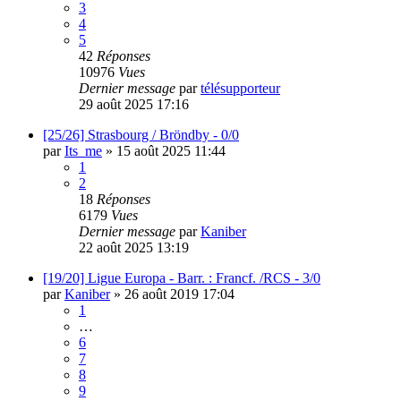
3
4
5
42
Réponses
10976
Vues
Dernier message
par
télésupporteur
29 août 2025 17:16
[25/26] Strasbourg / Bröndby - 0/0
par
Its_me
»
15 août 2025 11:44
1
2
18
Réponses
6179
Vues
Dernier message
par
Kaniber
22 août 2025 13:19
[19/20] Ligue Europa - Barr. : Francf. /RCS - 3/0
par
Kaniber
»
26 août 2019 17:04
1
…
6
7
8
9