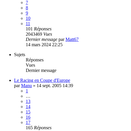
7
8
9
10
11
101
Réponses
2043469
Vues
Dernier message
par
Matt67
14 mars 2024 22:25
Sujets
Réponses
Vues
Dernier message
Le Racing en Coupe d'Europe
par
Manu
»
14 sept. 2005 14:39
1
…
13
14
15
16
17
165
Réponses