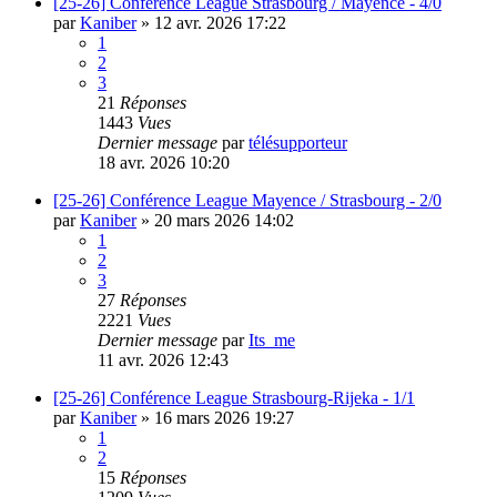
[25-26] Conférence League Strasbourg / Mayence - 4/0
par
Kaniber
»
12 avr. 2026 17:22
1
2
3
21
Réponses
1443
Vues
Dernier message
par
télésupporteur
18 avr. 2026 10:20
[25-26] Conférence League Mayence / Strasbourg - 2/0
par
Kaniber
»
20 mars 2026 14:02
1
2
3
27
Réponses
2221
Vues
Dernier message
par
Its_me
11 avr. 2026 12:43
[25-26] Conférence League Strasbourg-Rijeka - 1/1
par
Kaniber
»
16 mars 2026 19:27
1
2
15
Réponses