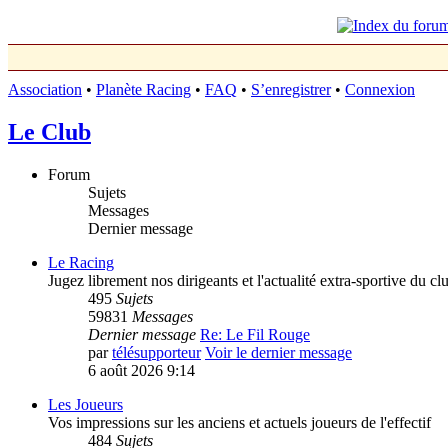
Association
•
Planète Racing
•
FAQ
•
S’enregistrer
•
Connexion
Le Club
Forum
Sujets
Messages
Dernier message
Le Racing
Jugez librement nos dirigeants et l'actualité extra-sportive du cl
495
Sujets
59831
Messages
Dernier message
Re: Le Fil Rouge
par
télésupporteur
Voir le dernier message
6 août 2026 9:14
Les Joueurs
Vos impressions sur les anciens et actuels joueurs de l'effectif
484
Sujets