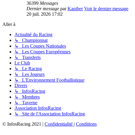
36399
Messages
Dernier message
par
Kaniber
Voir le dernier message
20 juil. 2026 17:02
Aller à
Actualité du Racing
↳ Championnat
↳ Les Coupes Nationales
↳ Les Coupes Européennes
↳ Transferts
Le Club
↳ Le Racing
↳ Les Joueurs
↳ L'Environnement Footballistique
Divers
↳ InfosRacing
↳ Membres
↳ Taverne
Association InfosRacing
↳ Site de l'Association InfosRacing
© InfosRacing 2021
|
Confidentialité
|
Conditions