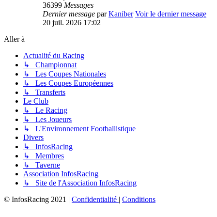
36399
Messages
Dernier message
par
Kaniber
Voir le dernier message
20 juil. 2026 17:02
Aller à
Actualité du Racing
↳ Championnat
↳ Les Coupes Nationales
↳ Les Coupes Européennes
↳ Transferts
Le Club
↳ Le Racing
↳ Les Joueurs
↳ L'Environnement Footballistique
Divers
↳ InfosRacing
↳ Membres
↳ Taverne
Association InfosRacing
↳ Site de l'Association InfosRacing
© InfosRacing 2021
|
Confidentialité
|
Conditions