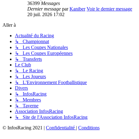
36399
Messages
Dernier message
par
Kaniber
Voir le dernier message
20 juil. 2026 17:02
Aller à
Actualité du Racing
↳ Championnat
↳ Les Coupes Nationales
↳ Les Coupes Européennes
↳ Transferts
Le Club
↳ Le Racing
↳ Les Joueurs
↳ L'Environnement Footballistique
Divers
↳ InfosRacing
↳ Membres
↳ Taverne
Association InfosRacing
↳ Site de l'Association InfosRacing
© InfosRacing 2021
|
Confidentialité
|
Conditions