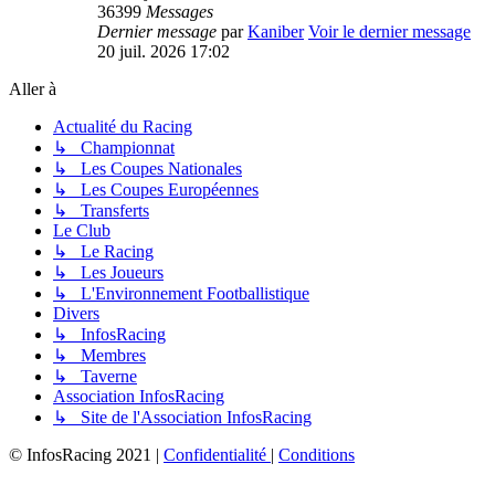
36399
Messages
Dernier message
par
Kaniber
Voir le dernier message
20 juil. 2026 17:02
Aller à
Actualité du Racing
↳ Championnat
↳ Les Coupes Nationales
↳ Les Coupes Européennes
↳ Transferts
Le Club
↳ Le Racing
↳ Les Joueurs
↳ L'Environnement Footballistique
Divers
↳ InfosRacing
↳ Membres
↳ Taverne
Association InfosRacing
↳ Site de l'Association InfosRacing
© InfosRacing 2021
|
Confidentialité
|
Conditions