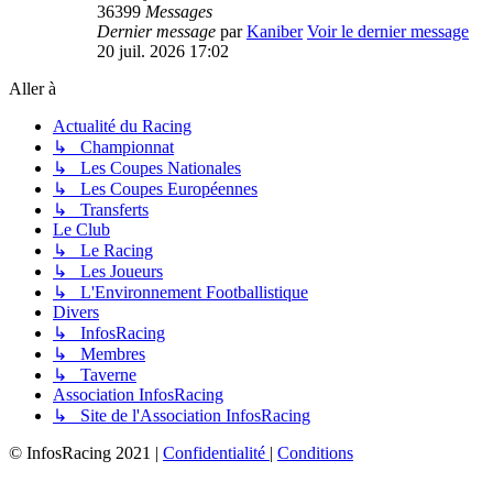
36399
Messages
Dernier message
par
Kaniber
Voir le dernier message
20 juil. 2026 17:02
Aller à
Actualité du Racing
↳ Championnat
↳ Les Coupes Nationales
↳ Les Coupes Européennes
↳ Transferts
Le Club
↳ Le Racing
↳ Les Joueurs
↳ L'Environnement Footballistique
Divers
↳ InfosRacing
↳ Membres
↳ Taverne
Association InfosRacing
↳ Site de l'Association InfosRacing
© InfosRacing 2021
|
Confidentialité
|
Conditions