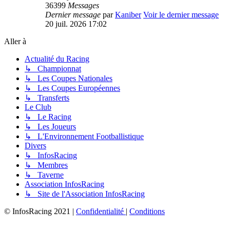
36399
Messages
Dernier message
par
Kaniber
Voir le dernier message
20 juil. 2026 17:02
Aller à
Actualité du Racing
↳ Championnat
↳ Les Coupes Nationales
↳ Les Coupes Européennes
↳ Transferts
Le Club
↳ Le Racing
↳ Les Joueurs
↳ L'Environnement Footballistique
Divers
↳ InfosRacing
↳ Membres
↳ Taverne
Association InfosRacing
↳ Site de l'Association InfosRacing
© InfosRacing 2021
|
Confidentialité
|
Conditions