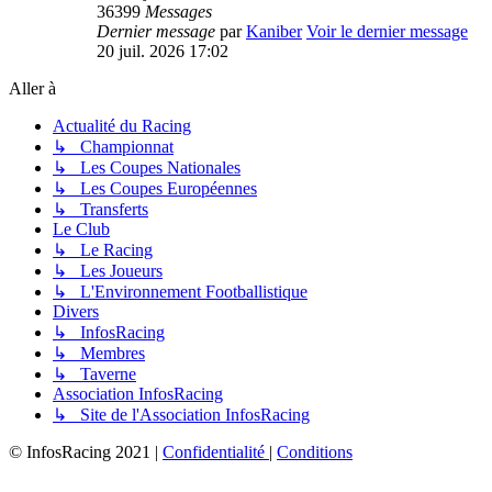
36399
Messages
Dernier message
par
Kaniber
Voir le dernier message
20 juil. 2026 17:02
Aller à
Actualité du Racing
↳ Championnat
↳ Les Coupes Nationales
↳ Les Coupes Européennes
↳ Transferts
Le Club
↳ Le Racing
↳ Les Joueurs
↳ L'Environnement Footballistique
Divers
↳ InfosRacing
↳ Membres
↳ Taverne
Association InfosRacing
↳ Site de l'Association InfosRacing
© InfosRacing 2021
|
Confidentialité
|
Conditions