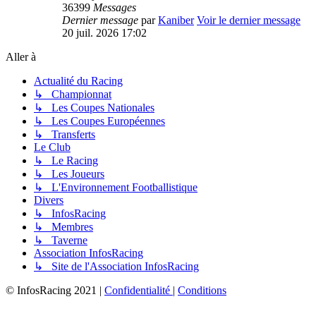
36399
Messages
Dernier message
par
Kaniber
Voir le dernier message
20 juil. 2026 17:02
Aller à
Actualité du Racing
↳ Championnat
↳ Les Coupes Nationales
↳ Les Coupes Européennes
↳ Transferts
Le Club
↳ Le Racing
↳ Les Joueurs
↳ L'Environnement Footballistique
Divers
↳ InfosRacing
↳ Membres
↳ Taverne
Association InfosRacing
↳ Site de l'Association InfosRacing
© InfosRacing 2021
|
Confidentialité
|
Conditions