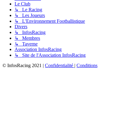
Le Club
↳ Le Racing
↳ Les Joueurs
↳ L'Environnement Footballistique
Divers
↳ InfosRacing
↳ Membres
↳ Taverne
Association InfosRacing
↳ Site de l'Association InfosRacing
© InfosRacing 2021
|
Confidentialité
|
Conditions