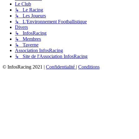
Le Club
↳ Le Racing
↳ Les Joueurs
↳ L'Environnement Footballistique
Divers
↳ InfosRacing
↳ Membres
↳ Taverne
Association InfosRacing
↳ Site de l'Association InfosRacing
© InfosRacing 2021
|
Confidentialité
|
Conditions