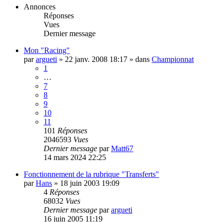
Annonces
Réponses
Vues
Dernier message
Mon "Racing"
par
argueti
»
22 janv. 2008 18:17
» dans
Championnat
1
…
7
8
9
10
11
101
Réponses
2046593
Vues
Dernier message
par
Matt67
14 mars 2024 22:25
Fonctionnement de la rubrique "Transferts"
par
Hans
»
18 juin 2003 19:09
4
Réponses
68032
Vues
Dernier message
par
argueti
16 juin 2005 11:19