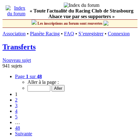
« Toute l'actualité du Racing Club de Strasbourg
Alsace vue par ses supporters »
Les inscriptions au forum sont rouvertes
Association
•
Planète Racing
•
FAQ
•
S’enregistrer
•
Connexion
Transferts
Nouveau sujet
941 sujets
Page
1
sur
48
Aller à la page :
1
2
3
4
5
…
48
Suivante