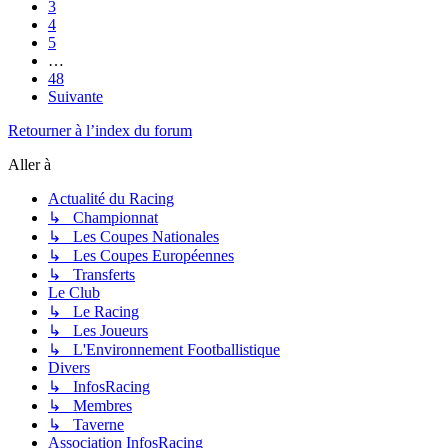
3
4
5
…
48
Suivante
Retourner à l’index du forum
Aller à
Actualité du Racing
↳ Championnat
↳ Les Coupes Nationales
↳ Les Coupes Européennes
↳ Transferts
Le Club
↳ Le Racing
↳ Les Joueurs
↳ L'Environnement Footballistique
Divers
↳ InfosRacing
↳ Membres
↳ Taverne
Association InfosRacing