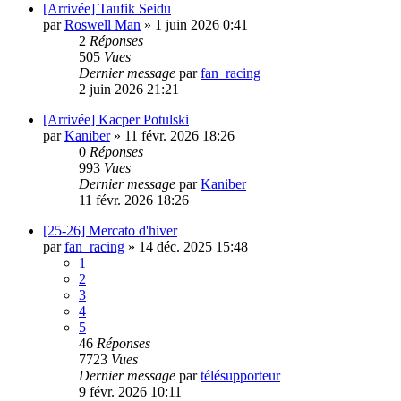
[Arrivée] Taufik Seidu
par
Roswell Man
»
1 juin 2026 0:41
2
Réponses
505
Vues
Dernier message
par
fan_racing
2 juin 2026 21:21
[Arrivée] Kacper Potulski
par
Kaniber
»
11 févr. 2026 18:26
0
Réponses
993
Vues
Dernier message
par
Kaniber
11 févr. 2026 18:26
[25-26] Mercato d'hiver
par
fan_racing
»
14 déc. 2025 15:48
1
2
3
4
5
46
Réponses
7723
Vues
Dernier message
par
télésupporteur
9 févr. 2026 10:11