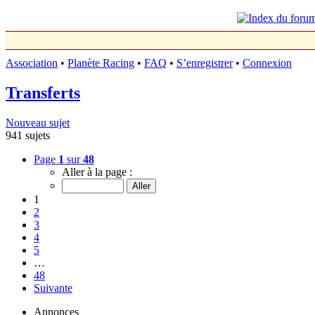
Association
•
Planète Racing
•
FAQ
•
S’enregistrer
•
Connexion
Transferts
Nouveau sujet
941 sujets
Page
1
sur
48
Aller à la page :
1
2
3
4
5
…
48
Suivante
Annonces