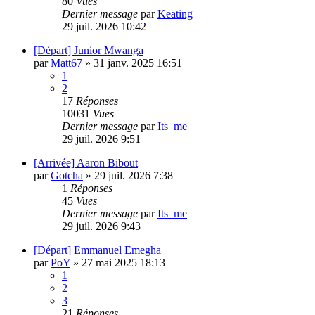
80
Vues
Dernier message
par
Keating
29 juil. 2026 10:42
[Départ] Junior Mwanga
par
Matt67
»
31 janv. 2025 16:51
1
2
17
Réponses
10031
Vues
Dernier message
par
Its_me
29 juil. 2026 9:51
[Arrivée] Aaron Bibout
par
Gotcha
»
29 juil. 2026 7:38
1
Réponses
45
Vues
Dernier message
par
Its_me
29 juil. 2026 9:43
[Départ] Emmanuel Emegha
par
PoY
»
27 mai 2025 18:13
1
2
3
21
Réponses