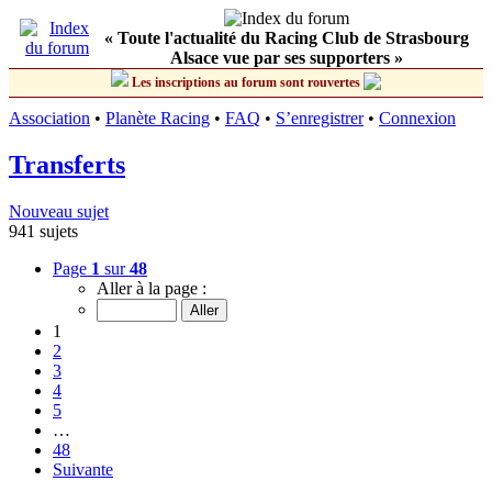
« Toute l'actualité du Racing Club de Strasbourg
Alsace vue par ses supporters »
Les inscriptions au forum sont rouvertes
Association
•
Planète Racing
•
FAQ
•
S’enregistrer
•
Connexion
Transferts
Nouveau sujet
941 sujets
Page
1
sur
48
Aller à la page :
1
2
3
4
5
…
48
Suivante