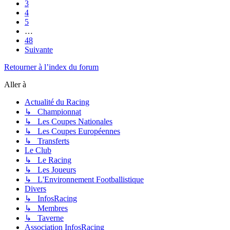
3
4
5
…
48
Suivante
Retourner à l’index du forum
Aller à
Actualité du Racing
↳ Championnat
↳ Les Coupes Nationales
↳ Les Coupes Européennes
↳ Transferts
Le Club
↳ Le Racing
↳ Les Joueurs
↳ L'Environnement Footballistique
Divers
↳ InfosRacing
↳ Membres
↳ Taverne
Association InfosRacing