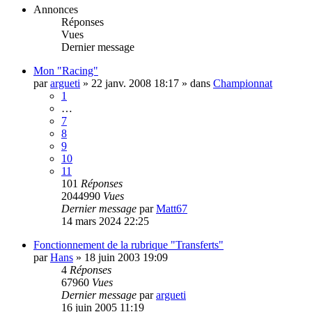
Annonces
Réponses
Vues
Dernier message
Mon "Racing"
par
argueti
»
22 janv. 2008 18:17
» dans
Championnat
1
…
7
8
9
10
11
101
Réponses
2044990
Vues
Dernier message
par
Matt67
14 mars 2024 22:25
Fonctionnement de la rubrique "Transferts"
par
Hans
»
18 juin 2003 19:09
4
Réponses
67960
Vues
Dernier message
par
argueti
16 juin 2005 11:19