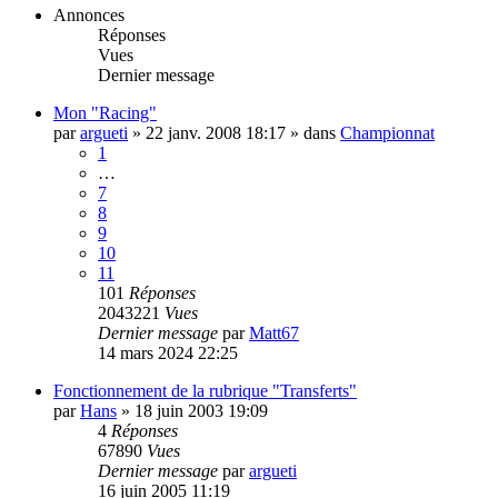
Annonces
Réponses
Vues
Dernier message
Mon "Racing"
par
argueti
»
22 janv. 2008 18:17
» dans
Championnat
1
…
7
8
9
10
11
101
Réponses
2043221
Vues
Dernier message
par
Matt67
14 mars 2024 22:25
Fonctionnement de la rubrique "Transferts"
par
Hans
»
18 juin 2003 19:09
4
Réponses
67890
Vues
Dernier message
par
argueti
16 juin 2005 11:19