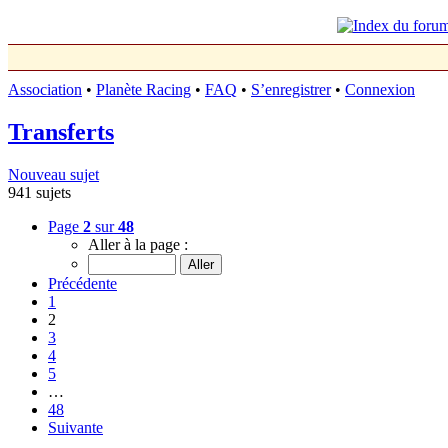
Association
•
Planète Racing
•
FAQ
•
S’enregistrer
•
Connexion
Transferts
Nouveau sujet
941 sujets
Page
2
sur
48
Aller à la page :
Précédente
1
2
3
4
5
…
48
Suivante