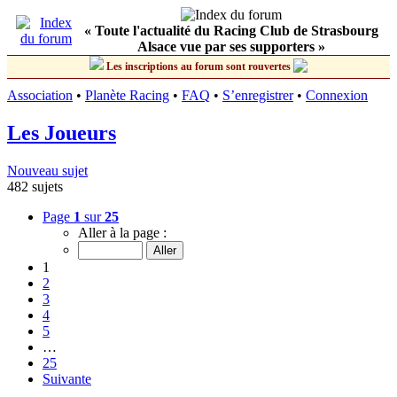
« Toute l'actualité du Racing Club de Strasbourg
Alsace vue par ses supporters »
Les inscriptions au forum sont rouvertes
Association
•
Planète Racing
•
FAQ
•
S’enregistrer
•
Connexion
Les Joueurs
Nouveau sujet
482 sujets
Page
1
sur
25
Aller à la page :
1
2
3
4
5
…
25
Suivante