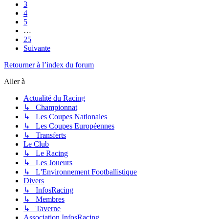
3
4
5
…
25
Suivante
Retourner à l’index du forum
Aller à
Actualité du Racing
↳ Championnat
↳ Les Coupes Nationales
↳ Les Coupes Européennes
↳ Transferts
Le Club
↳ Le Racing
↳ Les Joueurs
↳ L'Environnement Footballistique
Divers
↳ InfosRacing
↳ Membres
↳ Taverne
Association InfosRacing