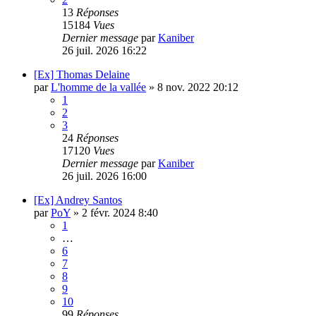
13
Réponses
15184
Vues
Dernier message
par
Kaniber
26 juil. 2026 16:22
[Ex] Thomas Delaine
par
L'homme de la vallée
»
8 nov. 2022 20:12
1
2
3
24
Réponses
17120
Vues
Dernier message
par
Kaniber
26 juil. 2026 16:00
[Ex] Andrey Santos
par
PoY
»
2 févr. 2024 8:40
1
…
6
7
8
9
10
99
Réponses