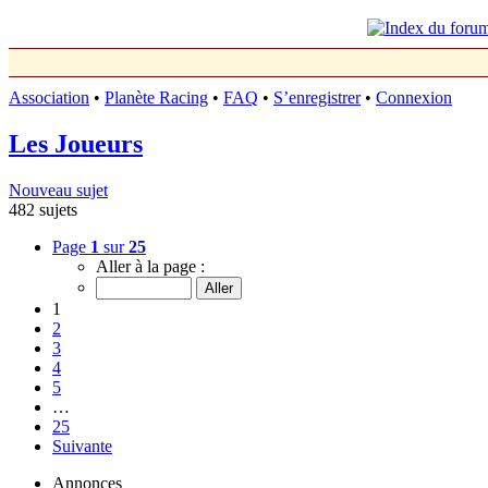
Association
•
Planète Racing
•
FAQ
•
S’enregistrer
•
Connexion
Les Joueurs
Nouveau sujet
482 sujets
Page
1
sur
25
Aller à la page :
1
2
3
4
5
…
25
Suivante
Annonces