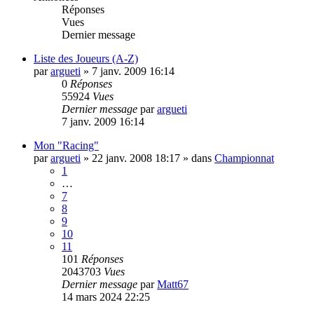
Réponses
Vues
Dernier message
Liste des Joueurs (A-Z)
par
argueti
»
7 janv. 2009 16:14
0
Réponses
55924
Vues
Dernier message
par
argueti
7 janv. 2009 16:14
Mon "Racing"
par
argueti
»
22 janv. 2008 18:17
» dans
Championnat
1
…
7
8
9
10
11
101
Réponses
2043703
Vues
Dernier message
par
Matt67
14 mars 2024 22:25