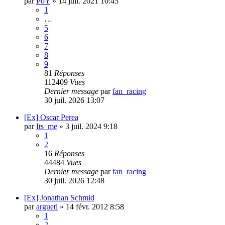
par
PoY
»
14 juil. 2021 10:45
1
…
5
6
7
8
9
81
Réponses
112409
Vues
Dernier message
par
fan_racing
30 juil. 2026 13:07
[Ex] Oscar Perea
par
Its_me
»
3 juil. 2024 9:18
1
2
16
Réponses
44484
Vues
Dernier message
par
fan_racing
30 juil. 2026 12:48
[Ex] Jonathan Schmid
par
argueti
»
14 févr. 2012 8:58
1
2