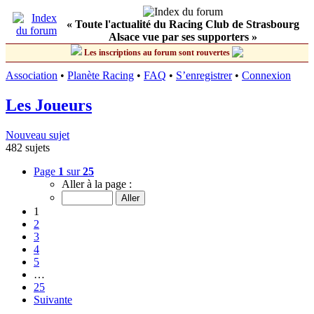
« Toute l'actualité du Racing Club de Strasbourg
Alsace vue par ses supporters »
Les inscriptions au forum sont rouvertes
Association
•
Planète Racing
•
FAQ
•
S’enregistrer
•
Connexion
Les Joueurs
Nouveau sujet
482 sujets
Page
1
sur
25
Aller à la page :
1
2
3
4
5
…
25
Suivante