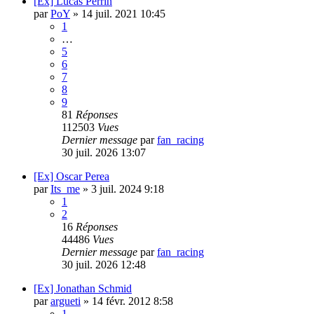
[Ex] Lucas Perrin
par
PoY
»
14 juil. 2021 10:45
1
…
5
6
7
8
9
81
Réponses
112503
Vues
Dernier message
par
fan_racing
30 juil. 2026 13:07
[Ex] Oscar Perea
par
Its_me
»
3 juil. 2024 9:18
1
2
16
Réponses
44486
Vues
Dernier message
par
fan_racing
30 juil. 2026 12:48
[Ex] Jonathan Schmid
par
argueti
»
14 févr. 2012 8:58
1