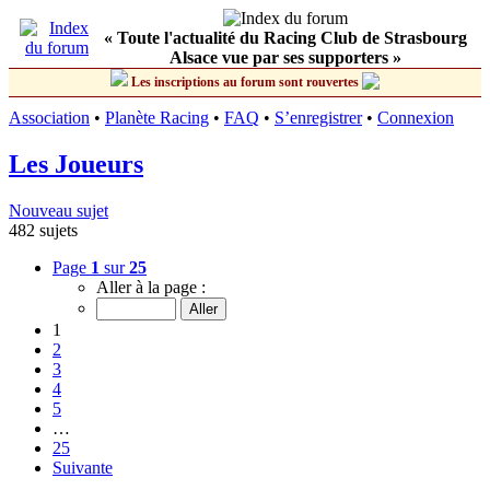
« Toute l'actualité du Racing Club de Strasbourg
Alsace vue par ses supporters »
Les inscriptions au forum sont rouvertes
Association
•
Planète Racing
•
FAQ
•
S’enregistrer
•
Connexion
Les Joueurs
Nouveau sujet
482 sujets
Page
1
sur
25
Aller à la page :
1
2
3
4
5
…
25
Suivante