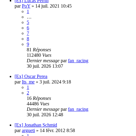
[Ex] Lucas Perrin
par
PoY
»
14 juil. 2021 10:45
1
…
5
6
7
8
9
81
Réponses
112480
Vues
Dernier message
par
fan_racing
30 juil. 2026 13:07
[Ex] Oscar Perea
par
Its_me
»
3 juil. 2024 9:18
1
2
16
Réponses
44486
Vues
Dernier message
par
fan_racing
30 juil. 2026 12:48
[Ex] Jonathan Schmid
par
argueti
»
14 févr. 2012 8:58
1