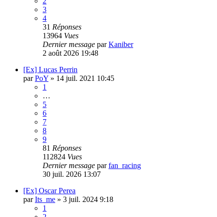
2
3
4
31
Réponses
13964
Vues
Dernier message
par
Kaniber
2 août 2026 19:48
[Ex] Lucas Perrin
par
PoY
»
14 juil. 2021 10:45
1
…
5
6
7
8
9
81
Réponses
112824
Vues
Dernier message
par
fan_racing
30 juil. 2026 13:07
[Ex] Oscar Perea
par
Its_me
»
3 juil. 2024 9:18
1
2