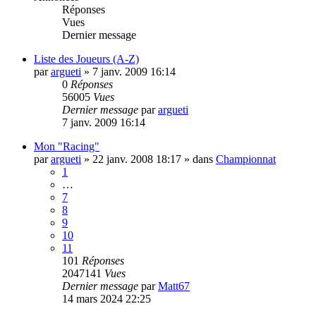
Réponses
Vues
Dernier message
Liste des Joueurs (A-Z)
par
argueti
»
7 janv. 2009 16:14
0
Réponses
56005
Vues
Dernier message
par
argueti
7 janv. 2009 16:14
Mon "Racing"
par
argueti
»
22 janv. 2008 18:17
» dans
Championnat
1
…
7
8
9
10
11
101
Réponses
2047141
Vues
Dernier message
par
Matt67
14 mars 2024 22:25