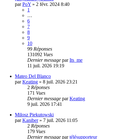
par
PoY
»
2 févr. 2024 8:40
1
…
6
7
8
9
10
99
Réponses
131092
Vues
Dernier message
par
Its_me
11 juil. 2026 19:19
Mateo Del Blanco
par
Keating
»
8 juil. 2026 23:21
2
Réponses
171
Vues
Dernier message
par
Keating
9 juil. 2026 17:41
Milosz Piekutowski
par
Kaniber
»
7 juil. 2026 11:05
2
Réponses
179
Vues
Dernier message
par
télésupporteur