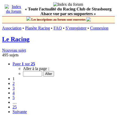
« Toute l'actualité du Racing Club de Strasbourg
Alsace vue par ses supporters »
Les inscriptions au forum sont rouvertes
Association
•
Planète Racing
•
FAQ
•
S’enregistrer
•
Connexion
Le Racing
Nouveau sujet
495 sujets
Page
1
sur
25
Aller à la page :
1
2
3
4
5
…
25
Suivante