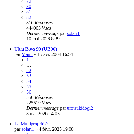
79
80
81
82
816
Réponses
444063
Vues
Dernier message
par
solari1
10 mai 2026 8:39
Ultra Boys 90 (UB90)
par
Manu
»
15 avr. 2004 16:54
1
…
52
53
54
55
56
550
Réponses
225519
Vues
Dernier message
par
urotsukidogi2
8 mai 2026 14:03
La Multipropriété
par
solari1
»
4 févr. 2025 19:08