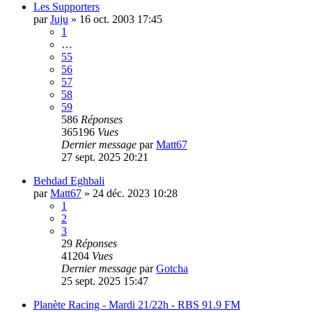
Les Supporters
par
Juju
»
16 oct. 2003 17:45
1
…
55
56
57
58
59
586
Réponses
365196
Vues
Dernier message
par
Matt67
27 sept. 2025 20:21
Behdad Eghbali
par
Matt67
»
24 déc. 2023 10:28
1
2
3
29
Réponses
41204
Vues
Dernier message
par
Gotcha
25 sept. 2025 15:47
Planète Racing - Mardi 21/22h - RBS 91.9 FM