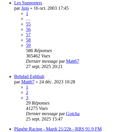
Les Supporters
par
Juju
»
16 oct. 2003 17:45
1
…
55
56
57
58
59
586
Réponses
365462
Vues
Dernier message
par
Matt67
27 sept. 2025 20:21
Behdad Eghbali
par
Matt67
»
24 déc. 2023 10:28
1
2
3
29
Réponses
41275
Vues
Dernier message
par
Gotcha
25 sept. 2025 15:47
Planète Racing - Mardi 21/22h - RBS 91.9 FM