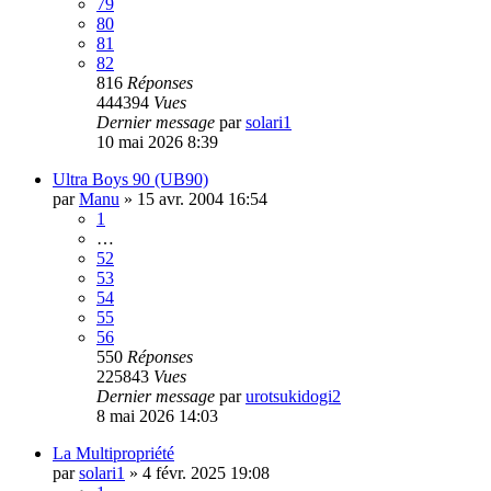
79
80
81
82
816
Réponses
444394
Vues
Dernier message
par
solari1
10 mai 2026 8:39
Ultra Boys 90 (UB90)
par
Manu
»
15 avr. 2004 16:54
1
…
52
53
54
55
56
550
Réponses
225843
Vues
Dernier message
par
urotsukidogi2
8 mai 2026 14:03
La Multipropriété
par
solari1
»
4 févr. 2025 19:08