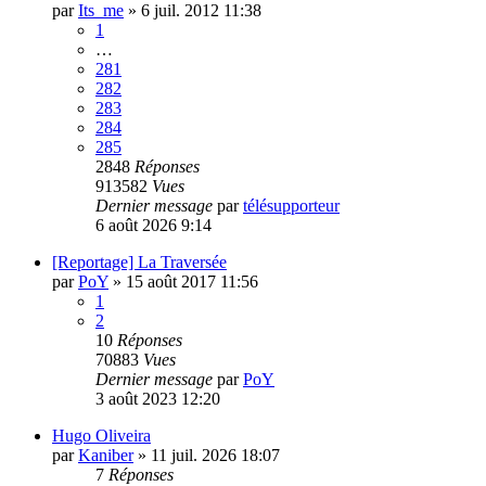
par
Its_me
»
6 juil. 2012 11:38
1
…
281
282
283
284
285
2848
Réponses
913582
Vues
Dernier message
par
télésupporteur
6 août 2026 9:14
[Reportage] La Traversée
par
PoY
»
15 août 2017 11:56
1
2
10
Réponses
70883
Vues
Dernier message
par
PoY
3 août 2023 12:20
Hugo Oliveira
par
Kaniber
»
11 juil. 2026 18:07
7
Réponses