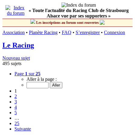
« Toute l'actualité du Racing Club de Strasbourg
Alsace vue par ses supporters »
Les inscriptions au forum sont rouvertes
Association
•
Planète Racing
•
FAQ
•
S’enregistrer
•
Connexion
Le Racing
Nouveau sujet
495 sujets
Page
1
sur
25
Aller à la page :
1
2
3
4
5
…
25
Suivante