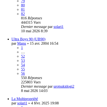
79
80
81
82
816
Réponses
444315
Vues
Dernier message
par
solari1
10 mai 2026 8:39
Ultra Boys 90 (UB90)
par
Manu
»
15 avr. 2004 16:54
1
…
52
53
54
55
56
550
Réponses
225803
Vues
Dernier message
par
urotsukidogi2
8 mai 2026 14:03
La Multipropriété
par
solari1
»
4 févr. 2025 19:08