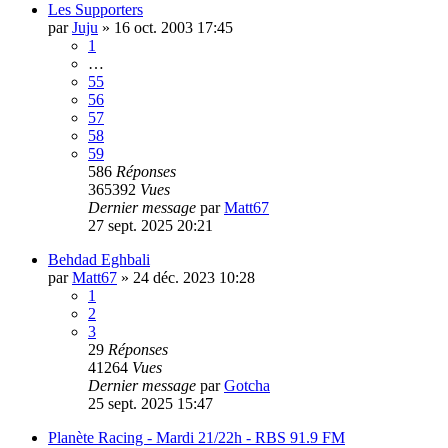
Les Supporters
par
Juju
»
16 oct. 2003 17:45
1
…
55
56
57
58
59
586
Réponses
365392
Vues
Dernier message
par
Matt67
27 sept. 2025 20:21
Behdad Eghbali
par
Matt67
»
24 déc. 2023 10:28
1
2
3
29
Réponses
41264
Vues
Dernier message
par
Gotcha
25 sept. 2025 15:47
Planète Racing - Mardi 21/22h - RBS 91.9 FM