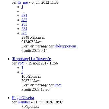
par
Its_me
»
6 juil. 2012 11:38
1
…
281
282
283
284
285
2848
Réponses
913402
Vues
Dernier message
par
télésupporteur
6 août 2026 9:14
[Reportage] La Traversée
par
PoY
»
15 août 2017 11:56
1
2
10
Réponses
70871
Vues
Dernier message
par
PoY
3 août 2023 12:20
Hugo Oliveira
par
Kaniber
»
11 juil. 2026 18:07
7
Réponses