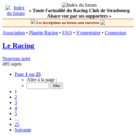
« Toute l'actualité du Racing Club de Strasbourg
Alsace vue par ses supporters »
Les inscriptions au forum sont rouvertes
Association
•
Planète Racing
•
FAQ
•
S’enregistrer
•
Connexion
Le Racing
Nouveau sujet
495 sujets
Page
1
sur
25
Aller à la page :
1
2
3
4
5
…
25
Suivante