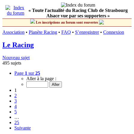
« Toute l'actualité du Racing Club de Strasbourg
Alsace vue par ses supporters »
Les inscriptions au forum sont rouvertes
Association
•
Planète Racing
•
FAQ
•
S’enregistrer
•
Connexion
Le Racing
Nouveau sujet
495 sujets
Page
1
sur
25
Aller à la page :
1
2
3
4
5
…
25
Suivante