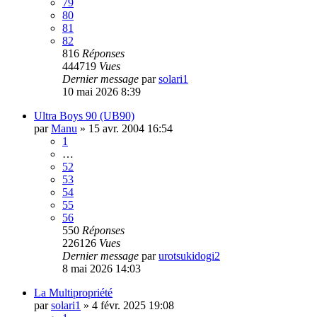
79
80
81
82
816
Réponses
444719
Vues
Dernier message
par
solari1
10 mai 2026 8:39
Ultra Boys 90 (UB90)
par
Manu
»
15 avr. 2004 16:54
1
…
52
53
54
55
56
550
Réponses
226126
Vues
Dernier message
par
urotsukidogi2
8 mai 2026 14:03
La Multipropriété
par
solari1
»
4 févr. 2025 19:08