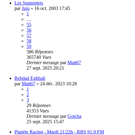
Les Supporters
par
Juju
»
16 oct. 2003 17:45
1
…
55
56
57
58
59
586
Réponses
365740
Vues
Dernier message
par
Matt67
27 sept. 2025 20:21
Behdad Eghbali
par
Matt67
»
24 déc. 2023 10:28
1
2
3
29
Réponses
41353
Vues
Dernier message
par
Gotcha
25 sept. 2025 15:47
Planète Racing - Mardi 21/22h - RBS 91.9 FM