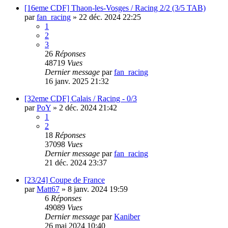
[16eme CDF] Thaon-les-Vosges / Racing 2/2 (3/5 TAB)
par
fan_racing
»
22 déc. 2024 22:25
1
2
3
26
Réponses
48719
Vues
Dernier message
par
fan_racing
16 janv. 2025 21:32
[32eme CDF] Calais / Racing - 0/3
par
PoY
»
2 déc. 2024 21:42
1
2
18
Réponses
37098
Vues
Dernier message
par
fan_racing
21 déc. 2024 23:37
[23/24] Coupe de France
par
Matt67
»
8 janv. 2024 19:59
6
Réponses
49089
Vues
Dernier message
par
Kaniber
26 mai 2024 10:40