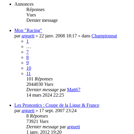
Annonces
Réponses
Vues
Dernier message
Mon "Racing"
par
argueti
»
22 janv. 2008 18:17
» dans
Championnat
1
…
7
8
9
10
11
101
Réponses
2044030
Vues
Dernier message
par
Matt67
14 mars 2024 22:25
Les Pronostics : Coupe de la Ligue & France
par
argueti
»
17 sept. 2007 23:24
8
Réponses
73921
Vues
Dernier message
par
argueti
1 janv. 2012 19:20