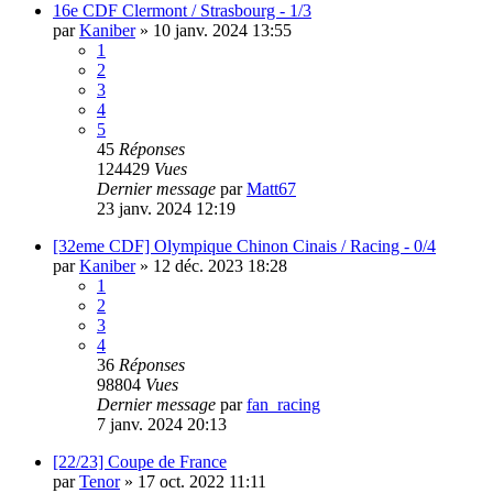
16e CDF Clermont / Strasbourg - 1/3
par
Kaniber
»
10 janv. 2024 13:55
1
2
3
4
5
45
Réponses
124429
Vues
Dernier message
par
Matt67
23 janv. 2024 12:19
[32eme CDF] Olympique Chinon Cinais / Racing - 0/4
par
Kaniber
»
12 déc. 2023 18:28
1
2
3
4
36
Réponses
98804
Vues
Dernier message
par
fan_racing
7 janv. 2024 20:13
[22/23] Coupe de France
par
Tenor
»
17 oct. 2022 11:11