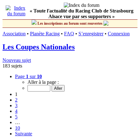
« Toute l'actualité du Racing Club de Strasbourg
Alsace vue par ses supporters »
Les inscriptions au forum sont rouvertes
Association
•
Planète Racing
•
FAQ
•
S’enregistrer
•
Connexion
Les Coupes Nationales
Nouveau sujet
183 sujets
Page
1
sur
10
Aller à la page :
1
2
3
4
5
…
10
Suivante