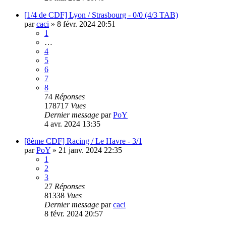
[1/4 de CDF] Lyon / Strasbourg - 0/0 (4/3 TAB)
par
caci
»
8 févr. 2024 20:51
1
…
4
5
6
7
8
74
Réponses
178717
Vues
Dernier message
par
PoY
4 avr. 2024 13:35
[8ème CDF] Racing / Le Havre - 3/1
par
PoY
»
21 janv. 2024 22:35
1
2
3
27
Réponses
81338
Vues
Dernier message
par
caci
8 févr. 2024 20:57