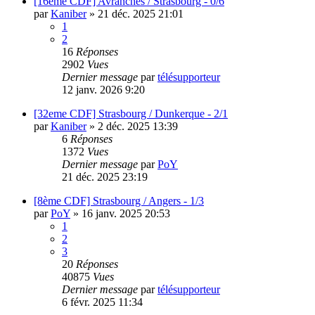
[16eme CDF] Avranches / Strasbourg - 0/6
par
Kaniber
»
21 déc. 2025 21:01
1
2
16
Réponses
2902
Vues
Dernier message
par
télésupporteur
12 janv. 2026 9:20
[32eme CDF] Strasbourg / Dunkerque - 2/1
par
Kaniber
»
2 déc. 2025 13:39
6
Réponses
1372
Vues
Dernier message
par
PoY
21 déc. 2025 23:19
[8ème CDF] Strasbourg / Angers - 1/3
par
PoY
»
16 janv. 2025 20:53
1
2
3
20
Réponses
40875
Vues
Dernier message
par
télésupporteur
6 févr. 2025 11:34