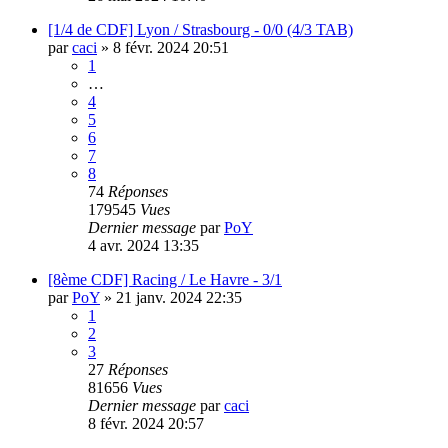
[1/4 de CDF] Lyon / Strasbourg - 0/0 (4/3 TAB)
par
caci
»
8 févr. 2024 20:51
1
…
4
5
6
7
8
74
Réponses
179545
Vues
Dernier message
par
PoY
4 avr. 2024 13:35
[8ème CDF] Racing / Le Havre - 3/1
par
PoY
»
21 janv. 2024 22:35
1
2
3
27
Réponses
81656
Vues
Dernier message
par
caci
8 févr. 2024 20:57