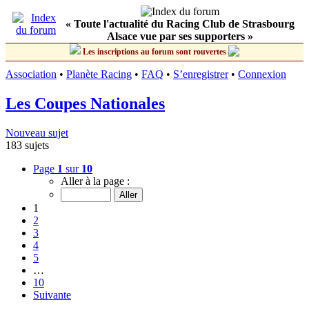
« Toute l'actualité du Racing Club de Strasbourg
Alsace vue par ses supporters »
Les inscriptions au forum sont rouvertes
Association
•
Planète Racing
•
FAQ
•
S’enregistrer
•
Connexion
Les Coupes Nationales
Nouveau sujet
183 sujets
Page
1
sur
10
Aller à la page :
1
2
3
4
5
…
10
Suivante