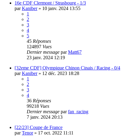
16e CDF Clermont / Strasbourg - 1/3
par
Kaniber
»
10 janv. 2024 13:55
1
2
3
4
5
45
Réponses
124897
Vues
Dernier message
par
Matt67
23 janv. 2024 12:19
[32eme CDF] Olympique Chinon Cinais / Racing - 0/4
par
Kaniber
»
12 déc. 2023 18:28
1
2
3
4
36
Réponses
99218
Vues
Dernier message
par
fan_racing
7 janv. 2024 20:13
[22/23] Coupe de France
par
Tenor
»
17 oct. 2022 11:11