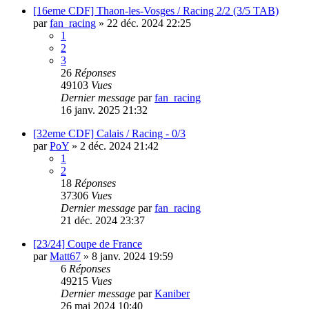
[16eme CDF] Thaon-les-Vosges / Racing 2/2 (3/5 TAB)
par
fan_racing
»
22 déc. 2024 22:25
1
2
3
26
Réponses
49103
Vues
Dernier message
par
fan_racing
16 janv. 2025 21:32
[32eme CDF] Calais / Racing - 0/3
par
PoY
»
2 déc. 2024 21:42
1
2
18
Réponses
37306
Vues
Dernier message
par
fan_racing
21 déc. 2024 23:37
[23/24] Coupe de France
par
Matt67
»
8 janv. 2024 19:59
6
Réponses
49215
Vues
Dernier message
par
Kaniber
26 mai 2024 10:40