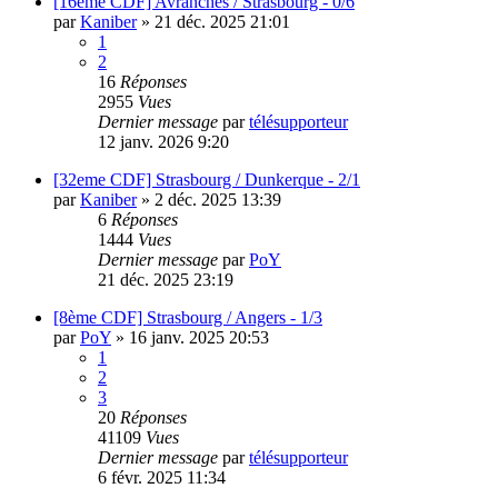
[16eme CDF] Avranches / Strasbourg - 0/6
par
Kaniber
»
21 déc. 2025 21:01
1
2
16
Réponses
2955
Vues
Dernier message
par
télésupporteur
12 janv. 2026 9:20
[32eme CDF] Strasbourg / Dunkerque - 2/1
par
Kaniber
»
2 déc. 2025 13:39
6
Réponses
1444
Vues
Dernier message
par
PoY
21 déc. 2025 23:19
[8ème CDF] Strasbourg / Angers - 1/3
par
PoY
»
16 janv. 2025 20:53
1
2
3
20
Réponses
41109
Vues
Dernier message
par
télésupporteur
6 févr. 2025 11:34