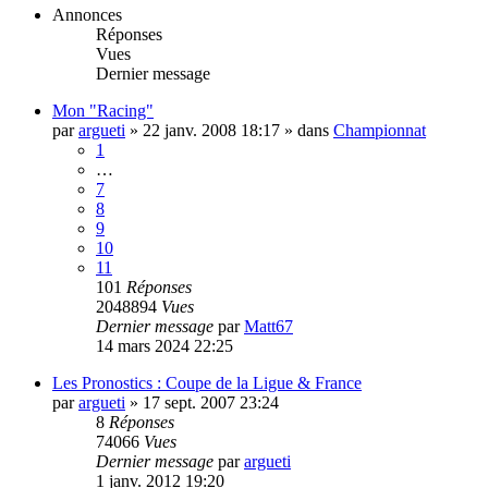
Annonces
Réponses
Vues
Dernier message
Mon "Racing"
par
argueti
»
22 janv. 2008 18:17
» dans
Championnat
1
…
7
8
9
10
11
101
Réponses
2048894
Vues
Dernier message
par
Matt67
14 mars 2024 22:25
Les Pronostics : Coupe de la Ligue & France
par
argueti
»
17 sept. 2007 23:24
8
Réponses
74066
Vues
Dernier message
par
argueti
1 janv. 2012 19:20