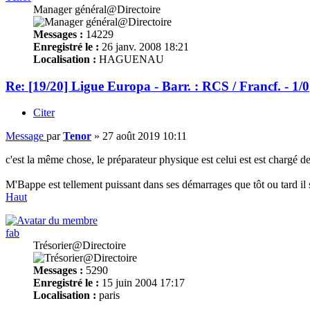
Manager général@Directoire
Messages :
14229
Enregistré le :
26 janv. 2008 18:21
Localisation :
HAGUENAU
Re: [19/20] Ligue Europa - Barr. : RCS / Francf. - 1/0
Citer
Message
par
Tenor
»
27 août 2019 10:11
c'est la même chose, le préparateur physique est celui est est chargé d
M'Bappe est tellement puissant dans ses démarrages que tôt ou tard il s
Haut
fab
Trésorier@Directoire
Messages :
5290
Enregistré le :
15 juin 2004 17:17
Localisation :
paris