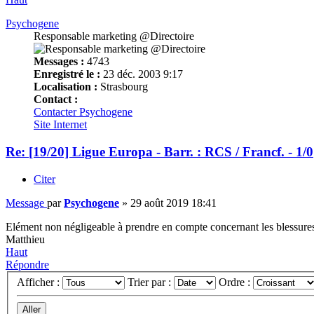
Psychogene
Responsable marketing @Directoire
Messages :
4743
Enregistré le :
23 déc. 2003 9:17
Localisation :
Strasbourg
Contact :
Contacter Psychogene
Site Internet
Re: [19/20] Ligue Europa - Barr. : RCS / Francf. - 1/0
Citer
Message
par
Psychogene
»
29 août 2019 18:41
Elément non négligeable à prendre en compte concernant les blessures 
Matthieu
Haut
Répondre
Afficher :
Trier par :
Ordre :