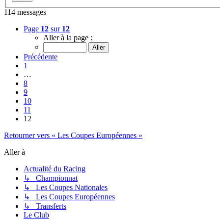
114 messages
Page
12
sur
12
Aller à la page :
Précédente
1
…
8
9
10
11
12
Retourner vers « Les Coupes Européennes »
Aller à
Actualité du Racing
↳ Championnat
↳ Les Coupes Nationales
↳ Les Coupes Européennes
↳ Transferts
Le Club