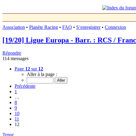
Association
•
Planète Racing
•
FAQ
•
S’enregistrer
•
Connexion
[19/20] Ligue Europa - Barr. : RCS / Francf
Répondre
114 messages
Page
12
sur
12
Aller à la page :
Précédente
1
…
8
9
10
11
12
Tenor