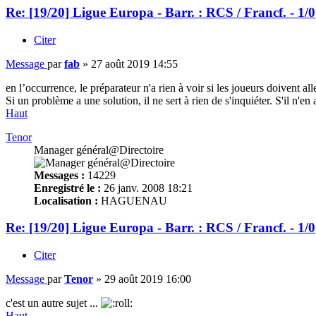
Re: [19/20] Ligue Europa - Barr. : RCS / Francf. - 1/0
Citer
Message
par
fab
»
27 août 2019 14:55
en l’occurrence, le préparateur n'a rien à voir si les joueurs doivent alle
Si un problème a une solution, il ne sert à rien de s'inquiéter. S'il n'en
Haut
Tenor
Manager général@Directoire
Messages :
14229
Enregistré le :
26 janv. 2008 18:21
Localisation :
HAGUENAU
Re: [19/20] Ligue Europa - Barr. : RCS / Francf. - 1/0
Citer
Message
par
Tenor
»
29 août 2019 16:00
c'est un autre sujet ...
Haut