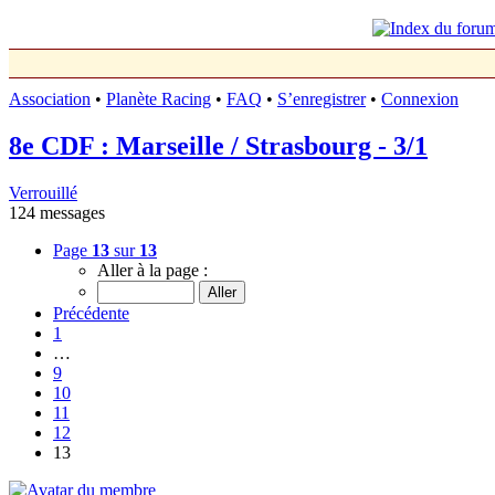
Association
•
Planète Racing
•
FAQ
•
S’enregistrer
•
Connexion
8e CDF : Marseille / Strasbourg - 3/1
Verrouillé
124 messages
Page
13
sur
13
Aller à la page :
Précédente
1
…
9
10
11
12
13