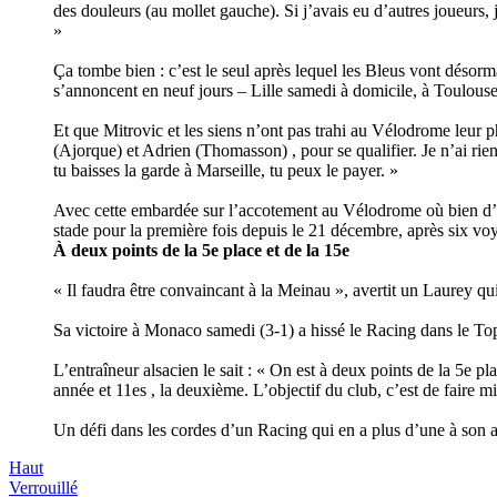
des douleurs (au mollet gauche). Si j’avais eu d’autres joueurs,
»
Ça tombe bien : c’est le seul après lequel les Bleus vont désorma
s’annoncent en neuf jours – Lille samedi à domicile, à Toulous
Et que Mitrovic et les siens n’ont pas trahi au Vélodrome leur 
(Ajorque) et Adrien (Thomasson) , pour se qualifier. Je n’ai rien
tu baisses la garde à Marseille, tu peux le payer. »
Avec cette embardée sur l’accotement au Vélodrome où bien d’autr
stade pour la première fois depuis le 21 décembre, après six vo
À deux points de la 5e place et de la 15e
« Il faudra être convaincant à la Meinau », avertit un Laurey qui
Sa victoire à Monaco samedi (3-1) a hissé le Racing dans le Top 1
L’entraîneur alsacien le sait : « On est à deux points de la 5e 
année et 11es , la deuxième. L’objectif du club, c’est de faire mi
Un défi dans les cordes d’un Racing qui en a plus d’une à son 
Haut
Verrouillé