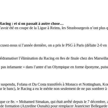
Racing : et si on passait à autre chose…
avoir été en coupe de la Ligue à Reims, les Strasbourgeois n’ont plus qu
sez-nous si l’année dernière, on a pris le PSG à Paris (défaite 2-0 en 1
édramatiser l’élimination du Racing en 8es de finale chez des Marseill
ie « pas infamante » dans l’antre d’un Olympique en forme éponyme, puisqu
suspendu, Fofana et Da Costa transférés à Monaco et Nottingham, Koné,
r le banc), le Racing a eu le mérite non seulement de ne pas sombrer à 
que ce 8e. « Mohamed Simakan, qui était arrêté depuis le 7 décembre, a 
e de formation (Azzedine Ounahi) pour remplacer Jeanricner Bellegarde (