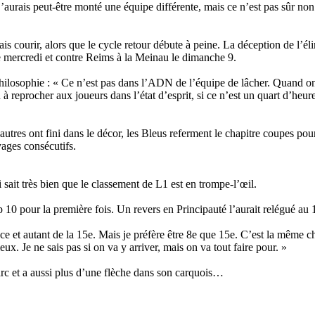
 j’aurais peut-être monté une équipe différente, mais ce n’est pas sûr no
is courir, alors que le cycle retour débute à peine. La déception de l’él
e mercredi et contre Reims à la Meinau le dimanche 9.
philosophie : « Ce n’est pas dans l’ADN de l’équipe de lâcher. Quand on 
 à reprocher aux joueurs dans l’état d’esprit, si ce n’est un quart d’he
es ont fini dans le décor, les Bleus referment le chapitre coupes pour c
yages consécutifs.
 sait très bien que le classement de L1 est en trompe-l’œil.
0 pour la première fois. Un revers en Principauté l’aurait relégué au 15e
place et autant de la 15e. Mais je préfère être 8e que 15e. C’est la même
eux. Je ne sais pas si on va y arriver, mais on va tout faire pour. »
arc et a aussi plus d’une flèche dans son carquois…