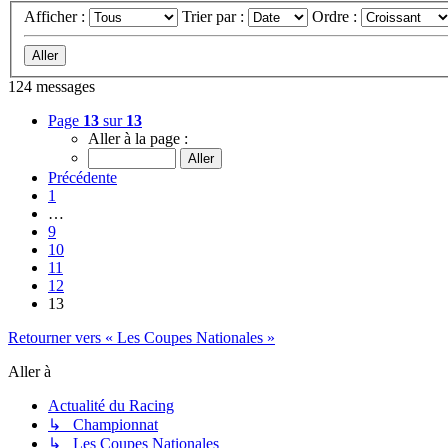
Afficher :
Trier par :
Ordre :
124 messages
Page
13
sur
13
Aller à la page :
Précédente
1
…
9
10
11
12
13
Retourner vers « Les Coupes Nationales »
Aller à
Actualité du Racing
↳ Championnat
↳ Les Coupes Nationales