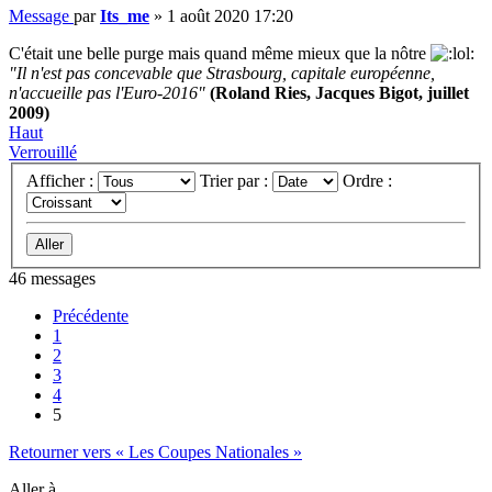
Message
par
Its_me
»
1 août 2020 17:20
C'était une belle purge mais quand même mieux que la nôtre
"Il n'est pas concevable que Strasbourg, capitale européenne,
n'accueille pas l'Euro-2016"
(Roland Ries, Jacques Bigot, juillet
2009)
Haut
Verrouillé
Afficher :
Trier par :
Ordre :
46 messages
Précédente
1
2
3
4
5
Retourner vers « Les Coupes Nationales »
Aller à