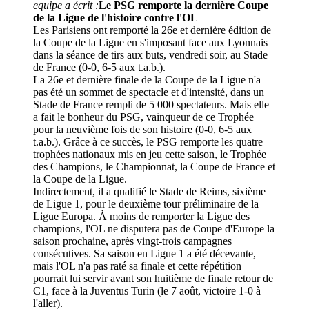
equipe a écrit :
Le PSG remporte la dernière Coupe
de la Ligue de l'histoire contre l'OL
Les Parisiens ont remporté la 26e et dernière édition de
la Coupe de la Ligue en s'imposant face aux Lyonnais
dans la séance de tirs aux buts, vendredi soir, au Stade
de France (0-0, 6-5 aux t.a.b.).
La 26e et dernière finale de la Coupe de la Ligue n'a
pas été un sommet de spectacle et d'intensité, dans un
Stade de France rempli de 5 000 spectateurs. Mais elle
a fait le bonheur du PSG, vainqueur de ce Trophée
pour la neuvième fois de son histoire (0-0, 6-5 aux
t.a.b.). Grâce à ce succès, le PSG remporte les quatre
trophées nationaux mis en jeu cette saison, le Trophée
des Champions, le Championnat, la Coupe de France et
la Coupe de la Ligue.
Indirectement, il a qualifié le Stade de Reims, sixième
de Ligue 1, pour le deuxième tour préliminaire de la
Ligue Europa. À moins de remporter la Ligue des
champions, l'OL ne disputera pas de Coupe d'Europe la
saison prochaine, après vingt-trois campagnes
consécutives. Sa saison en Ligue 1 a été décevante,
mais l'OL n'a pas raté sa finale et cette répétition
pourrait lui servir avant son huitième de finale retour de
C1, face à la Juventus Turin (le 7 août, victoire 1-0 à
l'aller).