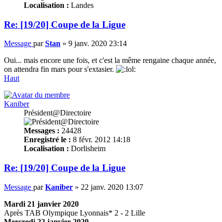
Localisation :
Landes
Re: [19/20] Coupe de la Ligue
Message
par
Stan
»
9 janv. 2020 23:14
Oui... mais encore une fois, et c'est la même rengaine chaque année,
on attendra fin mars pour s'extasier.
Haut
Kaniber
Président@Directoire
Messages :
24428
Enregistré le :
8 févr. 2012 14:18
Localisation :
Dorlisheim
Re: [19/20] Coupe de la Ligue
Message
par
Kaniber
»
22 janv. 2020 13:07
Mardi 21 janvier 2020
Après TAB Olympique Lyonnais* 2 - 2 Lille
Mercredi 22 janvier 2020