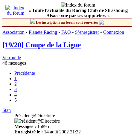
« Toute l'actualité du Racing Club de Strasbourg
Alsace vue par ses supporters »
Les inscriptions au forum sont rouvertes
Association
•
Planète Racing
•
FAQ
•
S’enregistrer
•
Connexion
[19/20] Coupe de la Ligue
Verrouillé
46 messages
Précédente
1
2
3
4
5
Stan
Président@Directoire
Messages :
15895
Enregistré le :
14 août 2002 21:22