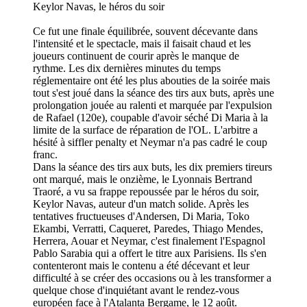
Keylor Navas, le héros du soir
Ce fut une finale équilibrée, souvent décevante dans
l'intensité et le spectacle, mais il faisait chaud et les
joueurs continuent de courir après le manque de
rythme. Les dix dernières minutes du temps
réglementaire ont été les plus abouties de la soirée mais
tout s'est joué dans la séance des tirs aux buts, après une
prolongation jouée au ralenti et marquée par l'expulsion
de Rafael (120e), coupable d'avoir séché Di Maria à la
limite de la surface de réparation de l'OL. L'arbitre a
hésité à siffler penalty et Neymar n'a pas cadré le coup
franc.
Dans la séance des tirs aux buts, les dix premiers tireurs
ont marqué, mais le onzième, le Lyonnais Bertrand
Traoré, a vu sa frappe repoussée par le héros du soir,
Keylor Navas, auteur d'un match solide. Après les
tentatives fructueuses d'Andersen, Di Maria, Toko
Ekambi, Verratti, Caqueret, Paredes, Thiago Mendes,
Herrera, Aouar et Neymar, c'est finalement l'Espagnol
Pablo Sarabia qui a offert le titre aux Parisiens. Ils s'en
contenteront mais le contenu a été décevant et leur
difficulté à se créer des occasions ou à les transformer a
quelque chose d'inquiétant avant le rendez-vous
européen face à l'Atalanta Bergame, le 12 août.