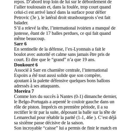
repos. D’abord trop loin de lui sur le débordement de
l’ailier toulousain et, dans la foulée, trop court quand
celui-ci est arrivé lancé dans la surface pour défier
Petrovic (3e ), le latéral droit strasbourgeois s’est fait
balader.
S’il a relevé la tête, l’international ivoirien a manqué de
justesse, étant de 17 balles perdues, ce qui fait quand
même beaucoup.
Sarr 6
En sentinelle de la défense, l’ex-Lyonnais a fait le
boulot avec autorité et calme sans jamais être pris de
court. Et dire que le “grand” n’a que 19 ans.
Doukouré 6
Associé à Sarr en charnière centrale, l’international
Espoirs a été tout aussi solide que son compère,
ajoutant à la palette défensive quelques bons ballons
adressés à ses attaquants.
Moreira 7
Comme lors du succès à Nantes (0-1) dimanche dernier,
le Belgo-Portugais a arpenté le couloir gauche dans un
rôle de piston. Imprécis en première période, il a su
rectifier le tir par la suite, déposant la balle sur la tête de
Lemarechal pour rétablir la parité (1-1, 46e ). C’est déjà
sa sixième passe décisive de la saison.
Son incroyable “caisse” lui a permis de finir le match en