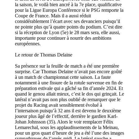
la saison, le voilà bien ancré à la 7e place, qualificative
pour la Ligue Europa Conférence si le PSG remporte la
Coupe de France. Mais il a aussi réduit
considérablement l’écart avec ses devanciers puisqu’il
ne pointe plus qu’à quatre points du podium. C’est dire
si la réception de Lyon (5e) le 28 mars sera, elle aussi,
importante pour continuer à nourrir des ambitions
européennes.
Le retour de Thomas Delaine
Sa présence sur la feuille de match a été une première
surprise. Car Thomas Delaine n’avait pas encore goûté
à un match de championnat cette saison. La faute
notamment à une fissure de la rotule survenue en fin de
préparation estivale qui a gâché sa fin d’année 2024. Et
quand le genou allait mieux, c’est le dos qui grinçait. Le
latéral n’avait pas non plus oublié de remarquer que le
projet du Racing avait sensiblement évolué à
l’intersaison puisqu’à 32 ans il est devenu le deuxième
joueur plus âgé de l’effectif, derrière le gardien Karl-
Johan Johnsson (35). Alors le voir remplacer Félix
Lemarechal, sous les applaudissements de la Meinau,
pour un gros quart d’heure de jeu a été l’une des images
sympathiques de l’après-midi. Le latéral gauche a