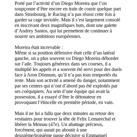
Porté par l’activité d’un Diego Moreira que l’on
soupçonne d’être encore en train de courir quelque part
dans Strasbourg, le Racing n’a pas réussi cette fois à
garder sa cage inviolée. Mais il s’est largement consolé
en inscrivant deux magnifiques buts, dont une galette
d’Andrey Santos, qui lui permettent de continuer à
nourrir ses ambitions européennes.
Moreira était increvable :
Même si sa position défensive était celle d’un latéral
gauche, on a plus souvent vu Diego Moreira déborder
sur l’aile. Toujours généreux dans ses courses, il a
multiplié les appels et a souvent été servi pour des duels
face à Aron Dönnum, qu’il n’a pas tous remportés du
reste. Mais son activité a amené du danger, notamment
par ses centres qui n’ont d’abord pas été exploités par
ses coéquipiers. Au sein d’une équipe qui avait la
possession, il a essayé d’être le détonateur en
provoquant l’étincelle en première période, en vain.
Mais il ne lui a fallu que deux minutes au retour des
vestiaires pour trouver la tête de Felix Lemarechal et
libérer la Meinau (47e). Un abattage précieux,
forcément, qui aurait pu aboutir à une
deuxième/troisième passe décisive si Emmanuel