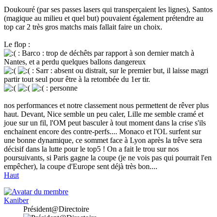
Doukouré (par ses passes lasers qui transperçaient les lignes), Santos
(magique au milieu et quel but) pouvaient également prétendre au
top car 2 très gros matchs mais fallait faire un choix.
Le flop :
: Barco : trop de déchêts par rapport à son dernier match à
Nantes, et a perdu quelques ballons dangereux
: Sarr : absent ou distrait, sur le premier but, il laisse magri
partir tout seul pour être à la retombée du 1er tir.
: personne
nos performances et notre classement nous permettent de rêver plus
haut. Devant, Nice semble un peu caler, Lille me semble cramé et
joue sur un fil, l'OM peut basculer à tout moment dans la crise s'ils
enchainent encore des contre-perfs.... Monaco et l'OL surfent sur
une bonne dynamique, ce sommet face à Lyon après la trêve sera
décisif dans la lutte pour le top5 ! On a fait le trou sur nos
poursuivants, si Paris gagne la coupe (je ne vois pas qui pourrait l'en
empêcher), la coupe d'Europe sent déjà très bon....
Haut
Kaniber
Président@Directoire