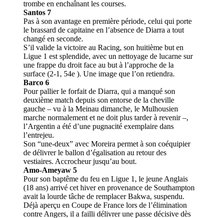
trombe en enchaînant les courses.
Santos 7
Pas à son avantage en première période, celui qui porte
le brassard de capitaine en l’absence de Diarra a tout
changé en seconde.
S’il valide la victoire au Racing, son huitième but en
Ligue 1 est splendide, avec un nettoyage de lucarne sur
une frappe du droit face au but à l’approche de la
surface (2-1, 54e ). Une image que l’on retiendra.
Barco 6
Pour pallier le forfait de Diarra, qui a manqué son
deuxième match depuis son entorse de la cheville
gauche – vu à la Meinau dimanche, le Mulhousien
marche normalement et ne doit plus tarder à revenir –,
l’Argentin a été d’une pugnacité exemplaire dans
l’entrejeu.
Son “une-deux” avec Moreira permet à son coéquipier
de délivrer le ballon d’égalisation au retour des
vestiaires. Accrocheur jusqu’au bout.
Amo-Ameyaw 5
Pour son baptême du feu en Ligue 1, le jeune Anglais
(18 ans) arrivé cet hiver en provenance de Southampton
avait la lourde tâche de remplacer Bakwa, suspendu.
Déjà aperçu en Coupe de France lors de l’élimination
contre Angers, il a failli délivrer une passe décisive dès