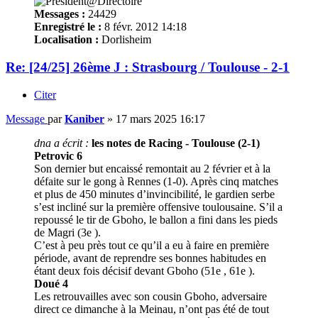
Messages :
24429
Enregistré le :
8 févr. 2012 14:18
Localisation :
Dorlisheim
Re: [24/25] 26ème J : Strasbourg / Toulouse - 2-1
Citer
Message
par
Kaniber
»
17 mars 2025 16:17
dna a écrit :
les notes de Racing - Toulouse (2-1)
Petrovic 6
Son dernier but encaissé remontait au 2 février et à la
défaite sur le gong à Rennes (1-0). Après cinq matches
et plus de 450 minutes d’invincibilité, le gardien serbe
s’est incliné sur la première offensive toulousaine. S’il a
repoussé le tir de Gboho, le ballon a fini dans les pieds
de Magri (3e ).
C’est à peu près tout ce qu’il a eu à faire en première
période, avant de reprendre ses bonnes habitudes en
étant deux fois décisif devant Gboho (51e , 61e ).
Doué 4
Les retrouvailles avec son cousin Gboho, adversaire
direct ce dimanche à la Meinau, n’ont pas été de tout