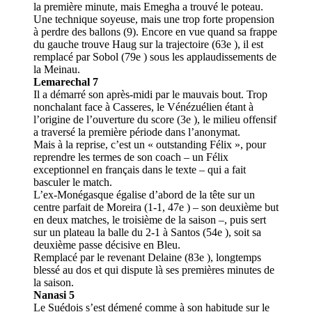
la première minute, mais Emegha a trouvé le poteau.
Une technique soyeuse, mais une trop forte propension
à perdre des ballons (9). Encore en vue quand sa frappe
du gauche trouve Haug sur la trajectoire (63e ), il est
remplacé par Sobol (79e ) sous les applaudissements de
la Meinau.
Lemarechal 7
Il a démarré son après-midi par le mauvais bout. Trop
nonchalant face à Casseres, le Vénézuélien étant à
l’origine de l’ouverture du score (3e ), le milieu offensif
a traversé la première période dans l’anonymat.
Mais à la reprise, c’est un « outstanding Félix », pour
reprendre les termes de son coach – un Félix
exceptionnel en français dans le texte – qui a fait
basculer le match.
L’ex-Monégasque égalise d’abord de la tête sur un
centre parfait de Moreira (1-1, 47e ) – son deuxième but
en deux matches, le troisième de la saison –, puis sert
sur un plateau la balle du 2-1 à Santos (54e ), soit sa
deuxième passe décisive en Bleu.
Remplacé par le revenant Delaine (83e ), longtemps
blessé au dos et qui dispute là ses premières minutes de
la saison.
Nanasi 5
Le Suédois s’est démené comme à son habitude sur le