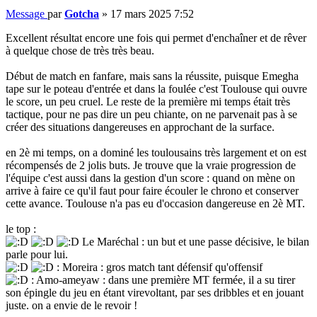
Message
par
Gotcha
»
17 mars 2025 7:52
Excellent résultat encore une fois qui permet d'enchaîner et de rêver
à quelque chose de très très beau.
Début de match en fanfare, mais sans la réussite, puisque Emegha
tape sur le poteau d'entrée et dans la foulée c'est Toulouse qui ouvre
le score, un peu cruel. Le reste de la première mi temps était très
tactique, pour ne pas dire un peu chiante, on ne parvenait pas à se
créer des situations dangereuses en approchant de la surface.
en 2è mi temps, on a dominé les toulousains très largement et on est
récompensés de 2 jolis buts. Je trouve que la vraie progression de
l'équipe c'est aussi dans la gestion d'un score : quand on mène on
arrive à faire ce qu'il faut pour faire écouler le chrono et conserver
cette avance. Toulouse n'a pas eu d'occasion dangereuse en 2è MT.
le top :
Le Maréchal : un but et une passe décisive, le bilan
parle pour lui.
: Moreira : gros match tant défensif qu'offensif
: Amo-ameyaw : dans une première MT fermée, il a su tirer
son épingle du jeu en étant virevoltant, par ses dribbles et en jouant
juste. on a envie de le revoir !