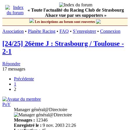
« Toute l'actualité du Racing Club de Strasbourg
Alsace vue par ses supporters »
Les inscriptions au forum sont rouvertes
Association
•
Planète Racing
•
FAQ
•
S’enregistrer
•
Connexion
[24/25] 26ème J : Strasbourg / Toulouse -
2-1
Répondre
17 messages
Précédente
1
2
PoY
Manager général@Directoire
Messages :
12346
Enregistré le :
9 nov. 2003 21:26