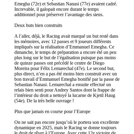
Emegha (72e) et Sebastian Nanasi (77e) avaient cadré.
Increvable, il galopait encore durant le temps
additionnel pour préserver l’avantage des siens.
Deux buts bien construits
A l’aller, déjà, le Racing avait marqué un but resté dans
les mémoires, avec 12 passes et 9 joueurs différents
impliqués sur la réalisation d’Emmanuel Emegha. Ce
dimanche, le temps de préparation a encore été un peu
plus long sur le but de l’égalisation puisque pas moins
de quinze passes ont précédé le centre de Diego
Moreira pour Félix Lemarechal (47e). Le second but,
plus direct, n’en a pas été moins bien construit avec un
bon travail d’Emmanuel Emegha bonifié par la passe de
Sebastian Nanasi. Lemarechal a ensuite effectué un
relais bien senti pour Andrey Santos dont la frappe de
l’intérieur du droit a nettoyé la lucarne de Kjetil Haug
(54e). De la très belle ouvrage !
Plus que jamais en course pour l’Europe
On ne sait pas encore jusqu’où le portera son excellente
dynamique en 2025, mais le Racing se donne toujours
le droit de rêver à l’Europe. Avec cette 12e victoire de