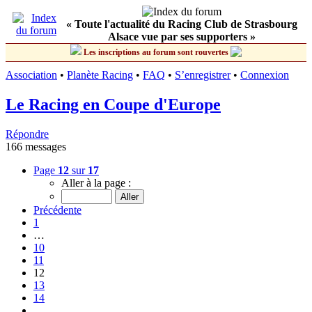
« Toute l'actualité du Racing Club de Strasbourg
Alsace vue par ses supporters »
Les inscriptions au forum sont rouvertes
Association
•
Planète Racing
•
FAQ
•
S’enregistrer
•
Connexion
Le Racing en Coupe d'Europe
Répondre
166 messages
Page
12
sur
17
Aller à la page :
Précédente
1
…
10
11
12
13
14
…