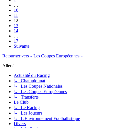
…
10
11
12
13
14
…
17
Suivante
Retourner vers « Les Coupes Européennes »
Aller à
Actualité du Racing
↳ Championnat
↳ Les Coupes Nationales
↳ Les Coupes Européennes
↳ Transferts
Le Club
↳ Le Racing
↳ Les Joueurs
↳ L'Environnement Footballistique
Divers