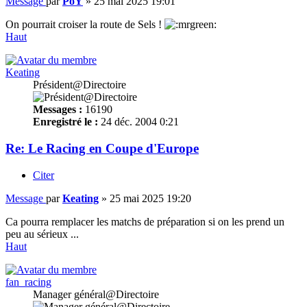
Message
par
PoY
»
25 mai 2025 19:01
On pourrait croiser la route de Sels !
Haut
Keating
Président@Directoire
Messages :
16190
Enregistré le :
24 déc. 2004 0:21
Re: Le Racing en Coupe d'Europe
Citer
Message
par
Keating
»
25 mai 2025 19:20
Ca pourra remplacer les matchs de préparation si on les prend un
peu au sérieux ...
Haut
fan_racing
Manager général@Directoire