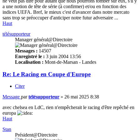
ne veut pas dire pour autant que nous pourrons tomber sur eux, s'il y
a une notion de tête de série (à confirmer) et/ou en fonction des
indices UEFA. Bref, le mieux c'est d'avancer dans notre mercato
sans trop se préoccuper d'anticiper notre futur adversaire ...
Haut
télésupporteur
Manager général@Directoire
Messages :
14507
Enregistré le :
3 juin 2004 13:56
Localisation :
Mont-de-Marsan - Landes
Re: Le Racing en Coupe d'Europe
Citer
Message
par
télésupporteur
»
26 mai 2025 8:38
avec chelsea en LdC, rien n'empêcherait le racing d'être repêché en
europa
Haut
Stan
Président@Directoire