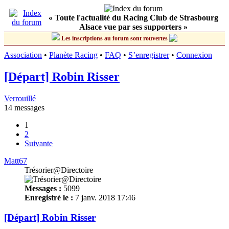
« Toute l'actualité du Racing Club de Strasbourg
Alsace vue par ses supporters »
Les inscriptions au forum sont rouvertes
Association
•
Planète Racing
•
FAQ
•
S’enregistrer
•
Connexion
[Départ] Robin Risser
Verrouillé
14 messages
1
2
Suivante
Matt67
Trésorier@Directoire
Messages :
5099
Enregistré le :
7 janv. 2018 17:46
[Départ] Robin Risser