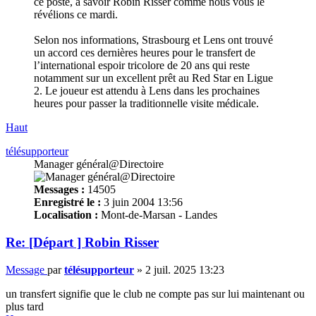
ce poste, à savoir Robin Risser comme nous vous le
révélions ce mardi.
Selon nos informations, Strasbourg et Lens ont trouvé
un accord ces dernières heures pour le transfert de
l’international espoir tricolore de 20 ans qui reste
notamment sur un excellent prêt au Red Star en Ligue
2. Le joueur est attendu à Lens dans les prochaines
heures pour passer la traditionnelle visite médicale.
Haut
télésupporteur
Manager général@Directoire
Messages :
14505
Enregistré le :
3 juin 2004 13:56
Localisation :
Mont-de-Marsan - Landes
Re: [Départ ] Robin Risser
Message
par
télésupporteur
»
2 juil. 2025 13:23
un transfert signifie que le club ne compte pas sur lui maintenant ou
plus tard