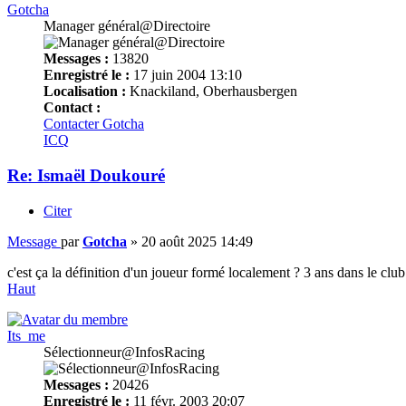
Gotcha
Manager général@Directoire
Messages :
13820
Enregistré le :
17 juin 2004 13:10
Localisation :
Knackiland, Oberhausbergen
Contact :
Contacter Gotcha
ICQ
Re: Ismaël Doukouré
Citer
Message
par
Gotcha
»
20 août 2025 14:49
c'est ça la définition d'un joueur formé localement ? 3 ans dans le club
Haut
Its_me
Sélectionneur@InfosRacing
Messages :
20426
Enregistré le :
11 févr. 2003 20:07