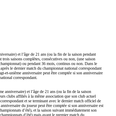
iversaire) et l’âge de 21 ans (ou la fin de la saison pendant
ant trois saisons complètes, consécutives ou non, (une saison
e championnat) ou pendant 36 mois, continus ou non. Dans le
t après le dernier match du championnat national correspondant
gt-et-unième anniversaire peut être comptée si son anniversaire
 national correspondant.
e anniversaire) et l’âge de 21 ans (ou la fin de la saison
ieurs clubs affiliés à la même association que son club actuel
orrespondant et se terminant avec le dernier match officiel de
nniversaire du joueur peut être comptée si son anniversaire est
championnats d’été), et la saison suivant immédiatement son
r (championnats d’été) mais avant le premier match du