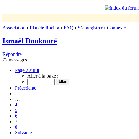
Association
•
Planète Racing
•
FAQ
•
S’enregistrer
•
Connexion
Ismaël Doukouré
Répondre
72 messages
Page
7
sur
8
Aller à la page :
Précédente
1
…
4
5
6
7
8
Suivante