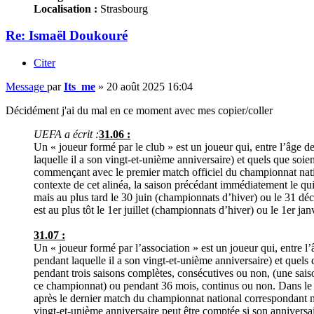
Localisation :
Strasbourg
Re: Ismaël Doukouré
Citer
Message
par
Its_me
»
20 août 2025 16:04
Décidément j'ai du mal en ce moment avec mes copier/coller
UEFA a écrit :
31.06 :
Un « joueur formé par le club » est un joueur qui, entre l’âge de
laquelle il a son vingt-et-unième anniversaire) et quels que soie
commençant avec le premier match officiel du championnat natio
contexte de cet alinéa, la saison précédant immédiatement le qu
mais au plus tard le 30 juin (championnats d’hiver) ou le 31 dé
est au plus tôt le 1er juillet (championnats d’hiver) ou le 1er 
31.07 :
Un « joueur formé par l’association » est un joueur qui, entre l’
pendant laquelle il a son vingt-et-unième anniversaire) et quels q
pendant trois saisons complètes, consécutives ou non, (une sais
ce championnat) ou pendant 36 mois, continus ou non. Dans le c
après le dernier match du championnat national correspondant m
vingt-et-unième anniversaire peut être comptée si son anniversai