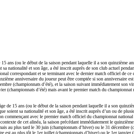
 15 ans (ou le début de la saison pendant laquelle il a son quinzième ann
nt sa nationalité et son âge, a été inscrit auprès de son club actuel pend
nal correspondant et se terminant avec le dernier match officiel de c
inzième anniversaire du joueur peut être comptée si son anniversaire es
cembre (championnats d’été), et la saison suivant immédiatement son vin
janvier (championnats d’été) mais avant le premier match du championnat
âge de 15 ans (ou le début de la saison pendant laquelle il a son quinzièm
ue soient sa nationalité et son âge, a été inscrit auprès d’un ou de plus
on commençant avec le premier match officiel du championnat national c
ontexte de cet alinéa, la saison précédant immédiatement le quinzième a
ais au plus tard le 30 juin (championnats d’hiver) ou le 31 décembre (
re est au plus tôt le 1er juillet (championnats d’hiver) ou le 1er janvie