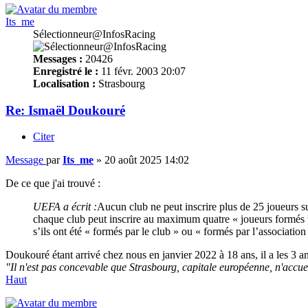
Its_me
Sélectionneur@InfosRacing
Messages :
20426
Enregistré le :
11 févr. 2003 20:07
Localisation :
Strasbourg
Re: Ismaël Doukouré
Citer
Message
par
Its_me
»
20 août 2025 14:02
De ce que j'ai trouvé :
UEFA a écrit :
Aucun club ne peut inscrire plus de 25 joueurs su
chaque club peut inscrire au maximum quatre « joueurs formés par
s’ils ont été « formés par le club » ou « formés par l’association
Doukouré étant arrivé chez nous en janvier 2022 à 18 ans, il a les 3 a
"Il n'est pas concevable que Strasbourg, capitale européenne, n'accue
Haut