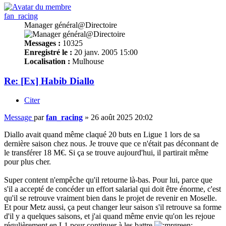
fan_racing
Manager général@Directoire
Messages :
10325
Enregistré le :
20 janv. 2005 15:00
Localisation :
Mulhouse
Re: [Ex] Habib Diallo
Citer
Message
par
fan_racing
»
26 août 2025 20:02
Diallo avait quand même claqué 20 buts en Ligue 1 lors de sa
dernière saison chez nous. Je trouve que ce n'était pas déconnant de
le transférer 18 M€. Si ça se trouve aujourd'hui, il partirait même
pour plus cher.
Super content n'empêche qu'il retourne là-bas. Pour lui, parce que
s'il a accepté de concéder un effort salarial qui doit être énorme, c'est
qu'il se retrouve vraiment bien dans le projet de revenir en Moselle.
Et pour Metz aussi, ça peut changer leur saison s'il retrouve sa forme
d'il y a quelques saisons, et j'ai quand même envie qu'on les rejoue
régulièrement en L1 pour continuer à les battre