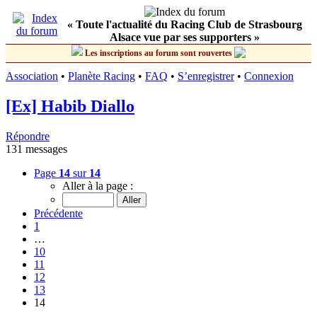
« Toute l'actualité du Racing Club de Strasbourg
Alsace vue par ses supporters »
Les inscriptions au forum sont rouvertes
Association
•
Planète Racing
•
FAQ
•
S’enregistrer
•
Connexion
[Ex] Habib Diallo
Répondre
131 messages
Page
14
sur
14
Aller à la page :
Précédente
1
…
10
11
12
13
14