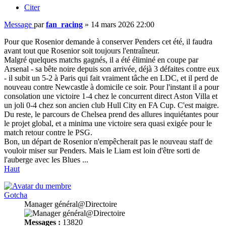
Citer
Message
par
fan_racing
»
14 mars 2026 22:00
Pour que Rosenior demande à conserver Penders cet été, il faudra
avant tout que Rosenior soit toujours l'entraîneur.
Malgré quelques matchs gagnés, il a été éliminé en coupe par
Arsenal - sa bête noire depuis son arrivée, déjà 3 défaites contre eux
- il subit un 5-2 à Paris qui fait vraiment tâche en LDC, et il perd de
nouveau contre Newcastle à domicile ce soir. Pour l'instant il a pour
consolation une victoire 1-4 chez le concurrent direct Aston Villa et
un joli 0-4 chez son ancien club Hull City en FA Cup. C'est maigre.
Du reste, le parcours de Chelsea prend des allures inquiétantes pour
le projet global, et a minima une victoire sera quasi exigée pour le
match retour contre le PSG.
Bon, un départ de Rosenior n'empêcherait pas le nouveau staff de
vouloir miser sur Penders. Mais le Liam est loin d'être sorti de
l'auberge avec les Blues ...
Haut
Gotcha
Manager général@Directoire
Messages :
13820