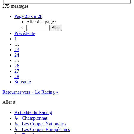
275 messages
Page
25
sur
28
Aller à la page :
Précédente
1
…
23
24
25
26
27
28
Suivante
Retourner vers « Le Racing »
Aller à
Actualité du Racing
↳ Championnat
↳ Les Coupes Nationales
↳ Les Coupes Européennes