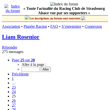
« Toute l'actualité du Racing Club de Strasbourg
Alsace vue par ses supporters »
Les inscriptions au forum sont rouvertes
Association
•
Planète Racing
•
FAQ
•
S’enregistrer
•
Connexion
Liam Rosenior
Répondre
275 messages
Page
25
sur
28
Aller à la page :
Précédente
1
…
23
24
25
26
27
28