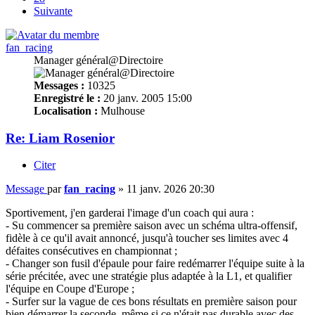
Suivante
fan_racing
Manager général@Directoire
Messages :
10325
Enregistré le :
20 janv. 2005 15:00
Localisation :
Mulhouse
Re: Liam Rosenior
Citer
Message
par
fan_racing
»
11 janv. 2026 20:30
Sportivement, j'en garderai l'image d'un coach qui aura :
- Su commencer sa première saison avec un schéma ultra-offensif,
fidèle à ce qu'il avait annoncé, jusqu'à toucher ses limites avec 4
défaites consécutives en championnat ;
- Changer son fusil d'épaule pour faire redémarrer l'équipe suite à la
série précitée, avec une stratégie plus adaptée à la L1, et qualifier
l'équipe en Coupe d'Europe ;
- Surfer sur la vague de ces bons résultats en première saison pour
bien démarrer la seconde, même si ce n'était pas durable avec des